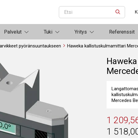
K
ETSI
Palvelut
Tuki
Yritys
Referenssit
arvikkeet pyöränsuuntaukseen
Haweka kallistuskulmamittari Merc
Haweka 
Mercede
Langattomast
kallistuskulm
Mercedes Be
1 209,5
1 518,0