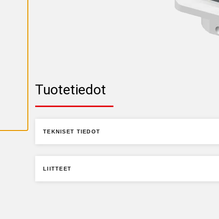
K
A
I
K
K
I
E
V
Ä
S
T
E
Tuotetiedot
E
T
TEKNISET TIEDOT
LIITTEET