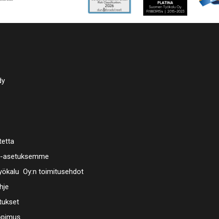
dy
tetta
a-asetuksemme
ökalu Oy:n toimitusehdot
hje
tukset
opimus