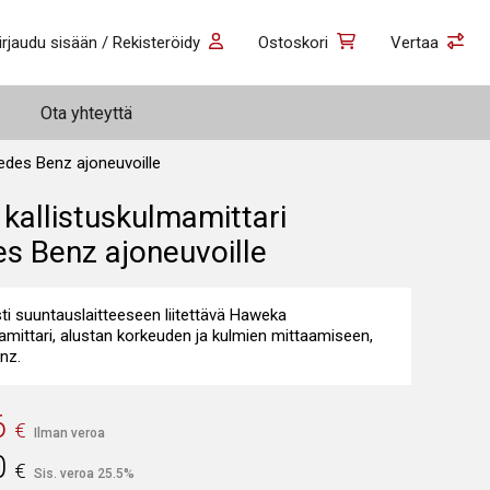
irjaudu sisään / Rekisteröidy
Ostoskori
Vertaa
Ota yhteyttä
edes Benz ajoneuvoille
kallistuskulmamittari
s Benz ajoneuvoille
i suuntauslaitteeseen liitettävä Haweka
amittari, alustan korkeuden ja kulmien mittaamiseen,
nz.
6
€
Ilman veroa
0
€
Sis. veroa 25.5%