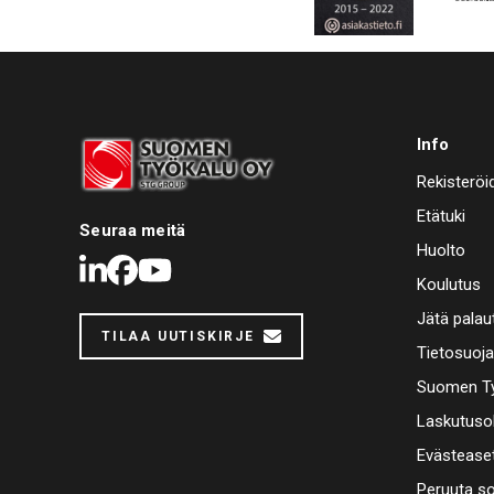
Info
Rekisteröi
Etätuki
Seuraa meitä
Huolto
LinkedIn
Facebook
Youtube
Koulutus
Jätä palau
TILAA UUTISKIRJE
Tietosuoj
Suomen Ty
Laskutuso
Evästease
Peruuta s