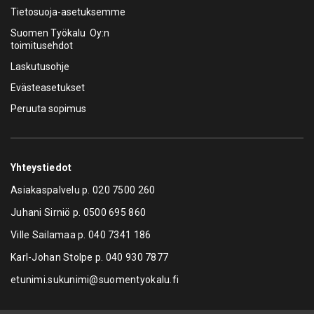
Tietosuoja-asetuksemme
Suomen Työkalu Oy:n
toimitusehdot
Laskutusohje
Evästeasetukset
Peruuta sopimus
Yhteystiedot
Asiakaspalvelu p.
020 7500 260
Juhani Sirniö p.
0500 695 860
Ville Sailamaa p.
040 7341 186
Karl-Johan Stolpe p.
040 930 7877
etunimi.sukunimi@suomentyokalu.fi