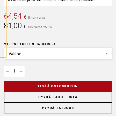
A
I
K
K
64,54
€
I
Ilman veroa
E
81,00
V
€
Sis. veroa 25.5%
Ä
S
T
E
E
VALITSE AKSELIN HALKAISIJA
T
LISÄÄ OSTOSKORIIN
PYYDÄ RAHOITUSTA
PYYDÄ TARJOUS