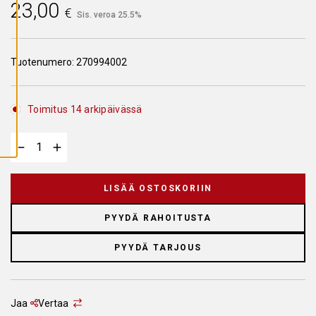
23,00
A
€
Sis. veroa 25.5%
I
K
K
I
E
Tuotenumero:
270994002
V
Ä
S
T
E
Toimitus 14 arkipäivässä
E
T
LISÄÄ OSTOSKORIIN
PYYDÄ RAHOITUSTA
PYYDÄ TARJOUS
Jaa
Vertaa