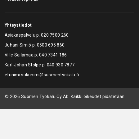
Yhteystiedot
Asiakaspalvelu p.
020 7500 260
Juhani Sirniö p.
0500 695 860
Ville Sailamaa p.
040 7341 186
Karl-Johan Stolpe p.
040 930 7877
etunimi.sukunimi@suomentyokalu.fi
© 2026 Suomen Työkalu Oy Ab. Kaikki oikeudet pidätetään.