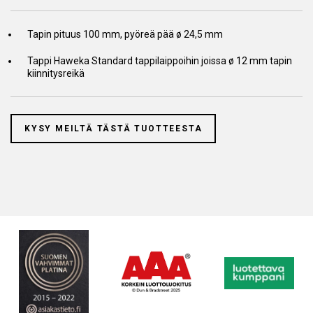
Tapin pituus 100 mm, pyöreä pää ø 24,5 mm
Tappi Haweka Standard tappilaippoihin joissa ø 12 mm tapin
kiinnitysreikä
KYSY MEILTÄ TÄSTÄ TUOTTEESTA