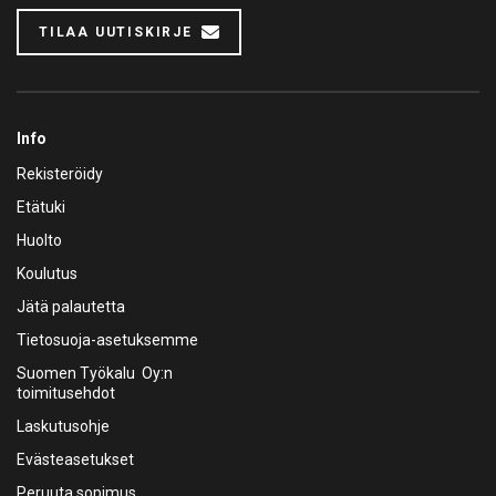
TILAA UUTISKIRJE
Info
Rekisteröidy
Etätuki
Huolto
Koulutus
Jätä palautetta
Tietosuoja-asetuksemme
Suomen Työkalu Oy:n
toimitusehdot
Laskutusohje
Evästeasetukset
Peruuta sopimus