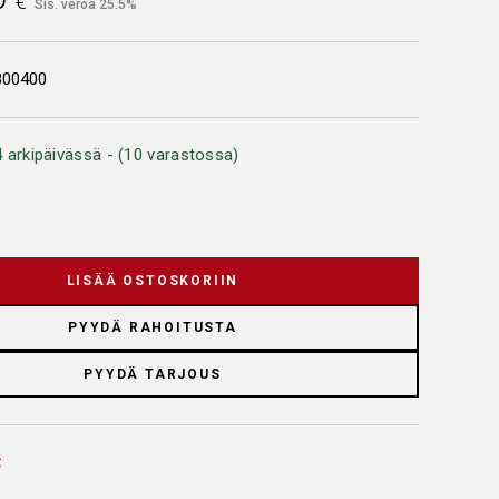
€
Sis. veroa 25.5%
800400
 arkipäivässä - (10 varastossa)
LISÄÄ OSTOSKORIIN
PYYDÄ RAHOITUSTA
PYYDÄ TARJOUS