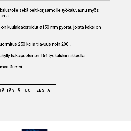
 kalustolle sekä peltikorjaamoille työkaluvaunu myös
isena
on kuulalaakeroidut ø150 mm pyörät, joista kaksi on
ormitus 250 kg ja tilavuus noin 200 l.
hylly kaksipuoleinen 154 työkalukiinnikkeellä
smaa Ruotsi
TÄ TÄSTÄ TUOTTEESTA