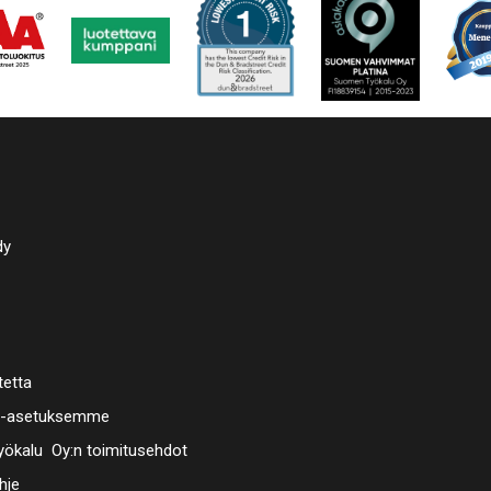
dy
tetta
a-asetuksemme
ökalu Oy:n toimitusehdot
hje