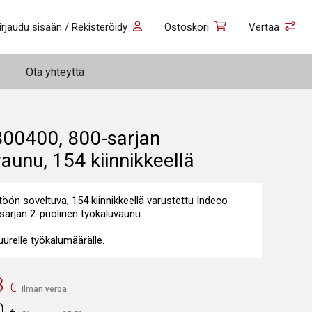
irjaudu sisään / Rekisteröidy
Ostoskori
Vertaa
Ota yhteyttä
800400, 800-sarjan
aunu, 154 kiinnikkeellä
öön soveltuva, 154 kiinnikkeellä varustettu Indeco
sarjan 2-puolinen työkaluvaunu.
suurelle työkalumäärälle.
8
€
Ilman veroa
0