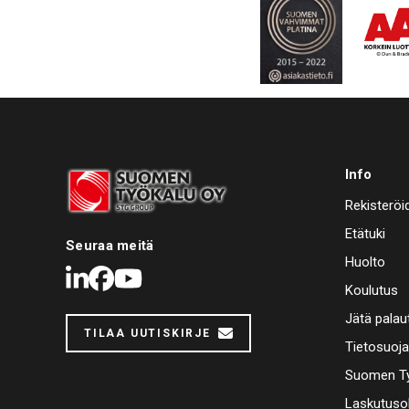
Info
Rekisteröi
Etätuki
Seuraa meitä
Huolto
LinkedIn
Facebook
Youtube
Koulutus
Jätä palau
TILAA UUTISKIRJE
Tietosuoj
Suomen Ty
Laskutuso