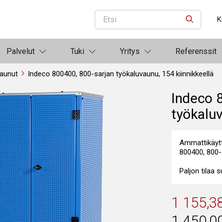
K
ETSI
Palvelut
Tuki
Yritys
Referenssit
aunut
Indeco 800400, 800-sarjan työkaluvaunu, 154 kiinnikkeellä
Indeco 
työkaluv
Ammattikäytt
800400, 800-
Paljon tilaa 
1 155,3
1 450,0