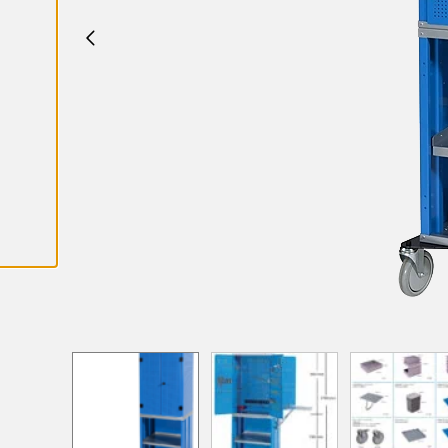
K
A
I
K
K
I
E
V
Ä
S
T
E
E
T