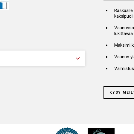
Raskaalle
kaksipuol
Vaunussa 
lukittavaa
Maksimi ku
Vaunun ylä
Valmistu
KYSY MEIL