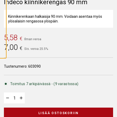
Indeco kiinnikerengas 90 mm
A
I
K
K
Kiinnikerenkaan halkaisija 90 mm. Voidaan asentaa myös
I
E
ylösalaisin rengasosa ylöspäin.
V
Ä
S
T
5,58
€
E
Ilman veroa
E
7,00
T
€
Sis. veroa 25.5%
Tuotenumero:
603090
Toimitus 7 arkipäivässä - (9 varastossa)
LISÄÄ OSTOSKORIIN