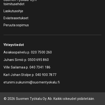
toimitusehdot
Laskutusohje
Evästeasetukset
Peruuta sopimus
Yhteystiedot
Asiakaspalvelu p.
020 7500 260
Juhani Sirniö p.
0500 695 860
Ville Sailamaa p.
040 7341 186
Karl-Johan Stolpe p.
040 930 7877
etunimi.sukunimi@suomentyokalu.fi
© 2026 Suomen Työkalu Oy Ab. Kaikki oikeudet pidätetään.