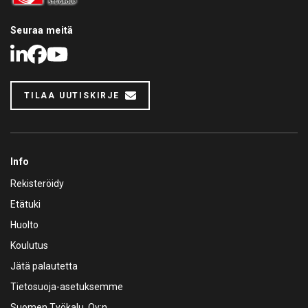
Seuraa meitä
LinkedIn
Facebook
Youtube
TILAA UUTISKIRJE
Info
Rekisteröidy
Etätuki
Huolto
Koulutus
Jätä palautetta
Tietosuoja-asetuksemme
Suomen Työkalu Oy:n