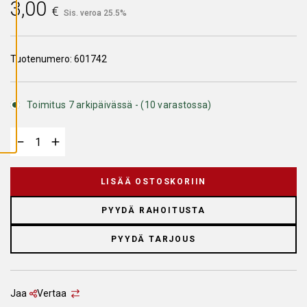
3,00
A
€
Sis. veroa 25.5%
I
K
K
I
E
Tuotenumero:
601742
V
Ä
S
T
E
Toimitus 7 arkipäivässä - (10 varastossa)
E
T
LISÄÄ OSTOSKORIIN
PYYDÄ RAHOITUSTA
PYYDÄ TARJOUS
Jaa
Vertaa