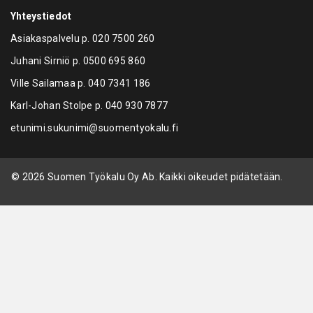
Yhteystiedot
Asiakaspalvelu p.
020 7500 260
Juhani Sirniö p.
0500 695 860
Ville Sailamaa p.
040 7341 186
Karl-Johan Stolpe p.
040 930 7877
etunimi.sukunimi@suomentyokalu.fi
© 2026 Suomen Työkalu Oy Ab. Kaikki oikeudet pidätetään.