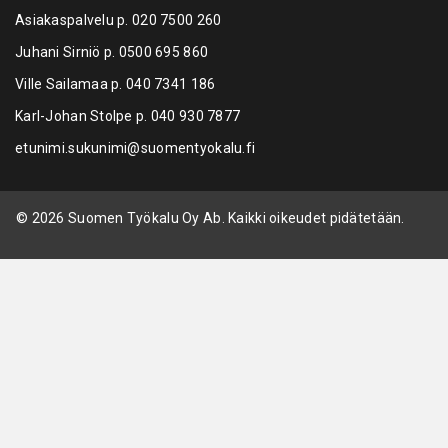
Asiakaspalvelu p.
020 7500 260
Juhani Sirniö p.
0500 695 860
Ville Sailamaa p.
040 7341 186
Karl-Johan Stolpe p.
040 930 7877
etunimi.sukunimi@suomentyokalu.fi
© 2026 Suomen Työkalu Oy Ab. Kaikki oikeudet pidätetään.