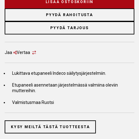
LISÄÄ OSTOSKORIIN
PYYDÄ RAHOITUSTA
PYYDÄ TARJOUS
Jaa
Vertaa
Lukittava etupaneeli Indeco säilytysjärjestelmiin.
Etupaneeli asennetaan järjestelmässä valmiina oleviin
muttereihin.
Valmistusmaa Ruotsi
KYSY MEILTÄ TÄSTÄ TUOTTEESTA