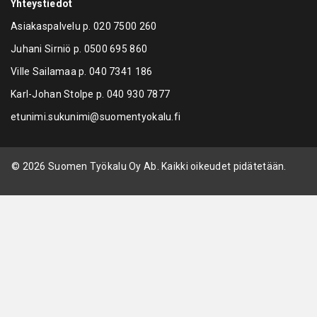
Yhteystiedot
Asiakaspalvelu p.
020 7500 260
Juhani Sirniö p.
0500 695 860
Ville Sailamaa p.
040 7341 186
Karl-Johan Stolpe p.
040 930 7877
etunimi.sukunimi@suomentyokalu.fi
© 2026 Suomen Työkalu Oy Ab. Kaikki oikeudet pidätetään.