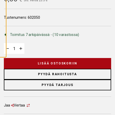
Sis. veroa 25.5%
A
I
K
K
I
Tuotenumero:
602050
E
V
Ä
S
T
Toimitus 7 arkipäivässä - (10 varastossa)
E
E
T
LISÄÄ OSTOSKORIIN
PYYDÄ RAHOITUSTA
PYYDÄ TARJOUS
Jaa
Vertaa