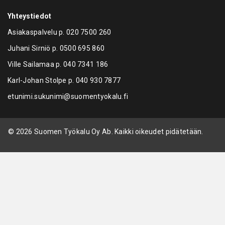
Yhteystiedot
Asiakaspalvelu p.
020 7500 260
Juhani Sirniö p.
0500 695 860
Ville Sailamaa p.
040 7341 186
Karl-Johan Stolpe p.
040 930 7877
etunimi.sukunimi@suomentyokalu.fi
© 2026 Suomen Työkalu Oy Ab. Kaikki oikeudet pidätetään.