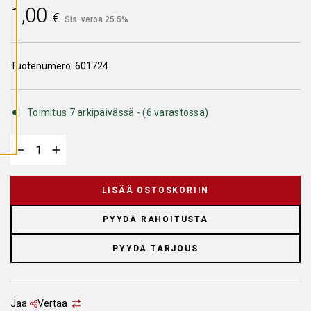
A
1,00
I
€
Sis. veroa 25.5%
K
K
I
E
V
Tuotenumero:
601724
Ä
S
T
E
Toimitus 7 arkipäivässä - (6 varastossa)
E
T
LISÄÄ OSTOSKORIIN
PYYDÄ RAHOITUSTA
PYYDÄ TARJOUS
Jaa
Vertaa