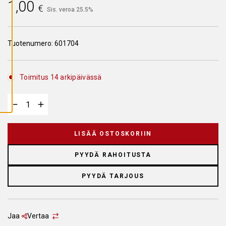
1,00
A
€
Sis. veroa 25.5%
I
K
K
I
E
Tuotenumero:
601704
V
Ä
S
T
E
Toimitus 14 arkipäivässä
E
T
LISÄÄ OSTOSKORIIN
PYYDÄ RAHOITUSTA
PYYDÄ TARJOUS
Jaa
Vertaa