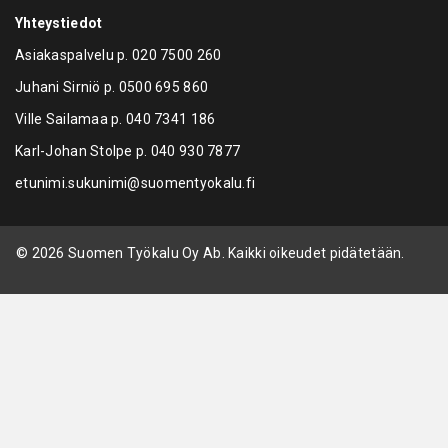
Yhteystiedot
Asiakaspalvelu p.
020 7500 260
Juhani Sirniö p.
0500 695 860
Ville Sailamaa p.
040 7341 186
Karl-Johan Stolpe p.
040 930 7877
etunimi.sukunimi@suomentyokalu.fi
© 2026 Suomen Työkalu Oy Ab. Kaikki oikeudet pidätetään.