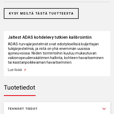
KYSY MEILTÄ TÄSTÄ TUOTTEESTA
Jaltest ADAS kohdelevy tutkien kalibrointiin
ADAS-turvajärjestelmät ovat edistyksellisiä kuljettajan
tukijärjestelmiä, ja niitä on yhä enemmän uusissa
ajoneuvoissa. Niiden toimintoihin kuuluu mukautuvan
vakionopeudensäätimen hallinta, kohteen havaitseminen
tai kaistanpoikkeaman havaitseminen.
Lue lisää
Nämä järjestelmät on usein kalibroitava uudelleen
onnettomuuksien, lasinvaihdon, ohjausyksikön vaihdon,
ajoneuvon alustan säätöjen, sopimattoman toiminnan jne.
jälkeen.
Tuotetiedot
Vastatakseen edellämainittujen kohtien tuomiin
haasteisiin Jaltest Tools tarjoaa uraauurtavalla tavalla
hyötyajoneuvoissa olevien ADAS-järjestelmien oikeaan
kalibrointiin tarvittavat laitteet ja lisävarusteet, sekä aina
TEKNISET TIEDOT
yksityiskohtaiset tiedot niiden asennuksesta ja käytöstä.