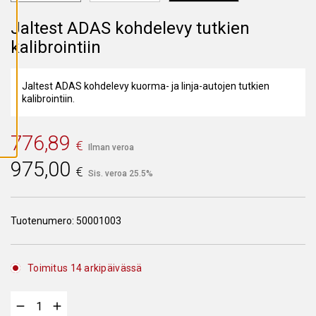
A
I
Jaltest ADAS kohdelevy tutkien
K
K
kalibrointiin
I
E
V
Ä
S
Jaltest ADAS kohdelevy kuorma- ja linja-autojen tutkien
T
kalibrointiin.
E
E
T
776,89
€
Ilman veroa
975,00
€
Sis. veroa 25.5%
Tuotenumero:
50001003
Toimitus 14 arkipäivässä