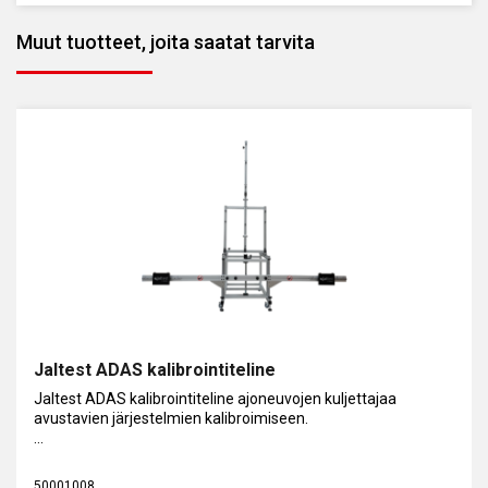
Jaltest ADAS järjestelmälle on ominaista nopea asennus
Muut tuotteet, joita saatat tarvita
ja helppo käsittely ja se on yhteensopiva Jaltest-
diagnostiikkatyökalun kanssa, joka viimeistelee
kalibrointiprosessin.
Jaltest ADAS kalibrointiteline
Jaltest ADAS kalibrointiteline ajoneuvojen kuljettajaa
avustavien järjestelmien kalibroimiseen.
Pyörillä siirrettävä, kokoon taittuva teline.
50001008