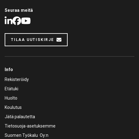
Seuraa meitä
LinkedIn
Facebook
Youtube
TILAA UUTISKIRJE
Info
Rekisteröidy
Etätuki
Huolto
Koulutus
Jätä palautetta
Tietosuoja-asetuksemme
Suomen Työkalu Oy:n