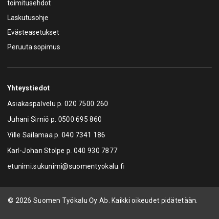
toimitusehdot
Laskutusohje
Evästeasetukset
Peruuta sopimus
Yhteystiedot
Asiakaspalvelu p.
020 7500 260
Juhani Sirniö p.
0500 695 860
Ville Sailamaa p.
040 7341 186
Karl-Johan Stolpe p.
040 930 7877
etunimi.sukunimi@suomentyokalu.fi
© 2026 Suomen Työkalu Oy Ab. Kaikki oikeudet pidätetään.