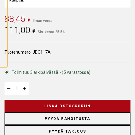
A
I
K
K
88,45
€
I
Ilman veroa
E
111,00
V
€
Ä
Sis. veroa 25.5%
S
T
E
E
Tuotenumero:
JDC117A
T
Toimitus 3 arkipäivässä - (5 varastossa)
LISÄÄ OSTOSKORIIN
PYYDÄ RAHOITUSTA
PYYDÄ TARJOUS