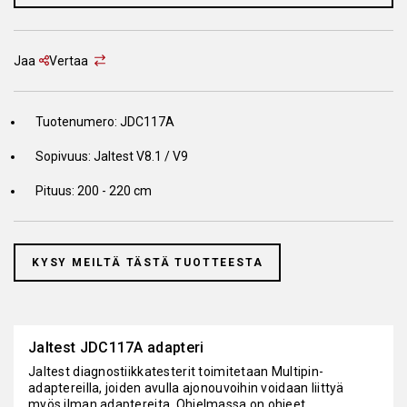
Jaa
Vertaa
Tuotenumero: JDC117A
Sopivuus: Jaltest V8.1 / V9
Pituus: 200 - 220 cm
KYSY MEILTÄ TÄSTÄ TUOTTEESTA
Jaltest JDC117A adapteri
Jaltest diagnostiikkatesterit toimitetaan Multipin-
adaptereilla, joiden avulla ajonouvoihin voidaan liittyä
myös ilman adaptereita. Ohjelmassa on ohjeet