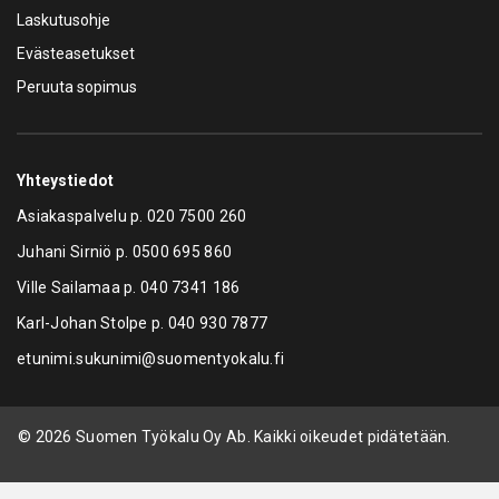
Laskutusohje
Evästeasetukset
Peruuta sopimus
Yhteystiedot
Asiakaspalvelu p.
020 7500 260
Juhani Sirniö p.
0500 695 860
Ville Sailamaa p.
040 7341 186
Karl-Johan Stolpe p.
040 930 7877
etunimi.sukunimi@suomentyokalu.fi
© 2026 Suomen Työkalu Oy Ab. Kaikki oikeudet pidätetään.