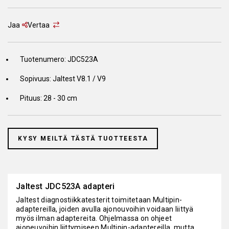
Jaa
Vertaa
Tuotenumero: JDC523A
Sopivuus: Jaltest V8.1 / V9
Pituus: 28 - 30 cm
KYSY MEILTÄ TÄSTÄ TUOTTEESTA
Jaltest JDC523A adapteri
Jaltest diagnostiikkatesterit toimitetaan Multipin-
adaptereilla, joiden avulla ajonouvoihin voidaan liittyä
myös ilman adaptereita. Ohjelmassa on ohjeet
ajoneuvoihin liittymiseen Multipin-adaptereilla, mutta