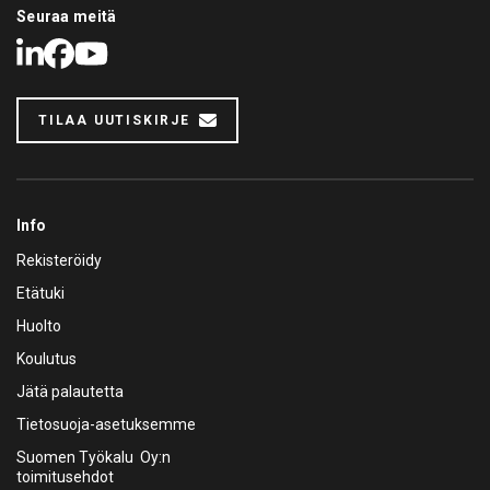
Seuraa meitä
LinkedIn
Facebook
Youtube
TILAA UUTISKIRJE
Info
Rekisteröidy
Etätuki
Huolto
Koulutus
Jätä palautetta
Tietosuoja-asetuksemme
Suomen Työkalu Oy:n
toimitusehdot