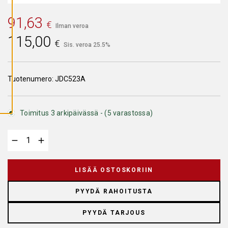
A
I
91,63
K
€
K
Ilman veroa
I
115,00
E
€
Sis. veroa 25.5%
V
Ä
S
T
E
Tuotenumero:
JDC523A
E
T
Toimitus 3 arkipäivässä - (5 varastossa)
LISÄÄ OSTOSKORIIN
PYYDÄ RAHOITUSTA
PYYDÄ TARJOUS