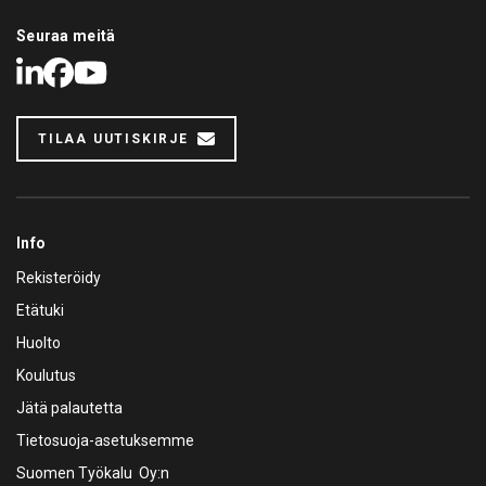
Seuraa meitä
LinkedIn
Facebook
Youtube
TILAA UUTISKIRJE
Info
Rekisteröidy
Etätuki
Huolto
Koulutus
Jätä palautetta
Tietosuoja-asetuksemme
Suomen Työkalu Oy:n