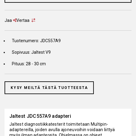
Jaa
Vertaa
Tuotenumero: JDC557A9
Sopivuus: Jaltest V9
Pituus: 28 - 30 cm
KYSY MEILTÄ TÄSTÄ TUOTTEESTA
Jaltest JDC557A9 adapteri
Jaltest diagnostiikkatesterit toimitetaan Multipin-
adaptereilla, joiden avulla ajoneuvoihin voidaan liittyä
myös ilman adaptereita. Ohjelmassa on ohjeet