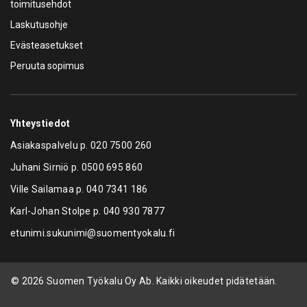
toimitusehdot
Laskutusohje
Evästeasetukset
Peruuta sopimus
Yhteystiedot
Asiakaspalvelu p.
020 7500 260
Juhani Sirniö p.
0500 695 860
Ville Sailamaa p.
040 7341 186
Karl-Johan Stolpe p.
040 930 7877
etunimi.sukunimi@suomentyokalu.fi
© 2026 Suomen Työkalu Oy Ab. Kaikki oikeudet pidätetään.