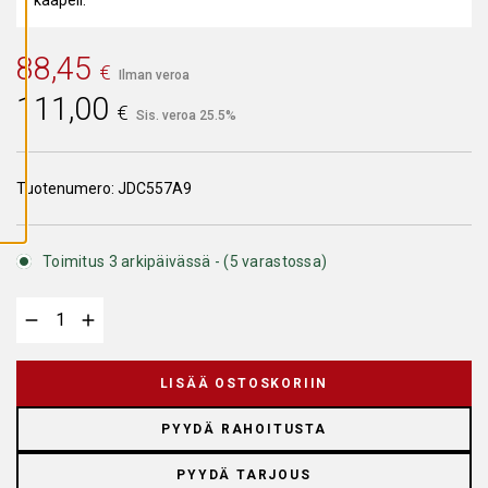
A
I
K
K
88,45
€
I
Ilman veroa
E
111,00
V
€
Ä
Sis. veroa 25.5%
S
T
E
E
Tuotenumero:
JDC557A9
T
Toimitus 3 arkipäivässä - (5 varastossa)
LISÄÄ OSTOSKORIIN
PYYDÄ RAHOITUSTA
PYYDÄ TARJOUS