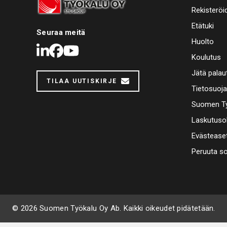
Rekisteröi
Etätuki
Seuraa meitä
Huolto
LinkedIn
Facebook
Youtube
Koulutus
Jätä palau
TILAA UUTISKIRJE
Tietosuoj
Suomen Ty
Laskutuso
Evästease
Peruuta s
© 2026 Suomen Työkalu Oy Ab. Kaikki oikeudet pidätetään.