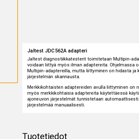
K
A
I
K
K
I
E
V
Ä
S
T
E
Jaltest JDC562A adapteri
E
T
Jaltest diagnostiikkatesterit toimitetaan Multipin-adap
voidaan liittyä myös ilman adaptereita. Ohjelmassa o
Multipin-adaptereilla, mutta liittyminen on hidasta j
järjestelmän skannausta.
Merkkikohtaisten adaptereiden avulla liittyminen on
myös merkkikohtaisia adaptereita käytettäessä käytö
ajoneuvon järjestelmät tunnistetaan automaattisesti ja
järjestelmää manuaalisesti.
Tuotetiedot