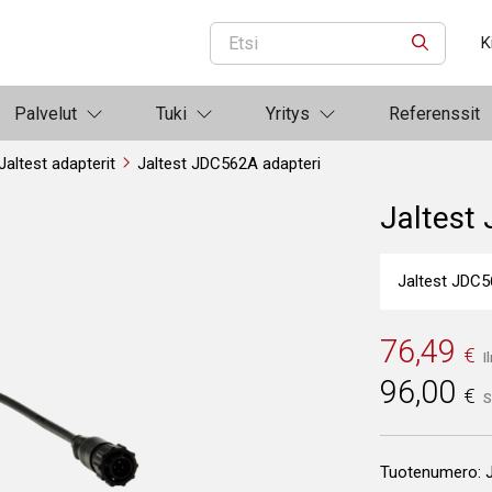
K
ETSI
Palvelut
Tuki
Yritys
Referenssit
Jaltest adapterit
Jaltest JDC562A adapteri
Jaltest
Jaltest JDC56
76,49
€
I
96,00
€
S
Tuotenumero: