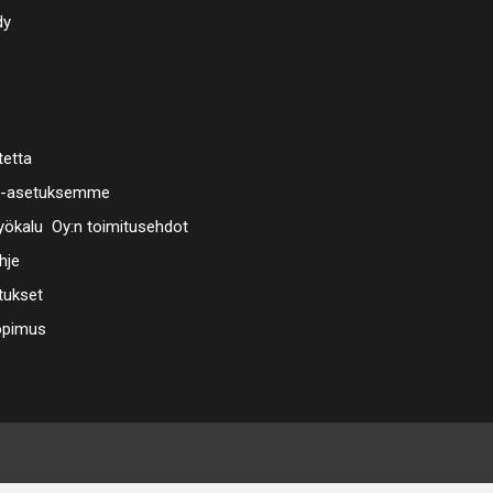
dy
tetta
a-asetuksemme
ökalu Oy:n toimitusehdot
hje
tukset
opimus