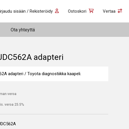
irjaudu sisään / Rekisteröidy
Ostoskori
Vertaa
Ota yhteyttä
 JDC562A adapteri
2A adapteri / Toyota diagnostiikka kaapeli.
lman veroa
is. veroa 25.5%
JDC562A