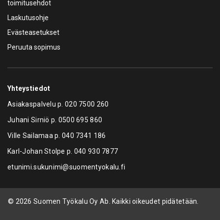
toimitusehdot
Laskutusohje
Evästeasetukset
Peruuta sopimus
Yhteystiedot
Asiakaspalvelu p.
020 7500 260
Juhani Sirniö p.
0500 695 860
Ville Sailamaa p.
040 7341 186
Karl-Johan Stolpe p.
040 930 7877
etunimi.sukunimi@suomentyokalu.fi
© 2026 Suomen Työkalu Oy Ab. Kaikki oikeudet pidätetään.