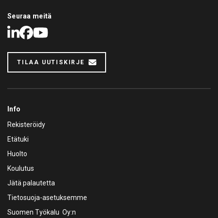
Seuraa meitä
LinkedIn
Facebook
Youtube
TILAA UUTISKIRJE
Info
Rekisteröidy
Etätuki
Huolto
Koulutus
Jätä palautetta
Tietosuoja-asetuksemme
Suomen Työkalu Oy:n