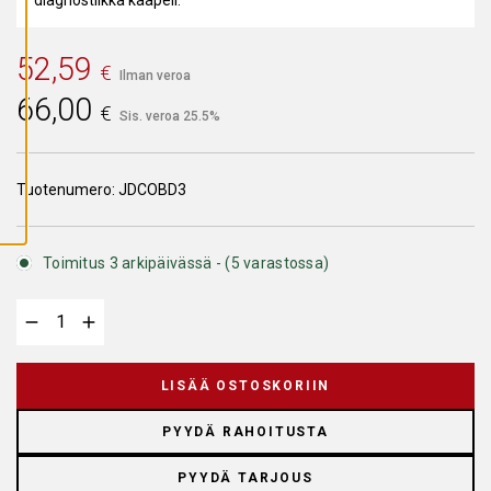
A
I
K
K
52,59
€
I
Ilman veroa
E
66,00
V
€
Ä
Sis. veroa 25.5%
S
T
E
E
Tuotenumero:
JDCOBD3
T
Toimitus 3 arkipäivässä - (5 varastossa)
LISÄÄ OSTOSKORIIN
PYYDÄ RAHOITUSTA
PYYDÄ TARJOUS