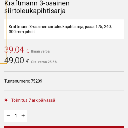
Kraftmann 3-osainen
A
I
siirtoleukapihtisarja
K
K
I
E
V
Kraftmann 3-osainen siirtoleukapihtisarja, jossa 175, 240,
Ä
300 mm pihdit.
S
T
E
E
39,04
€
T
Ilman veroa
49,00
€
Sis. veroa 25.5%
Tuotenumero:
75209
Toimitus 7 arkipäivässä