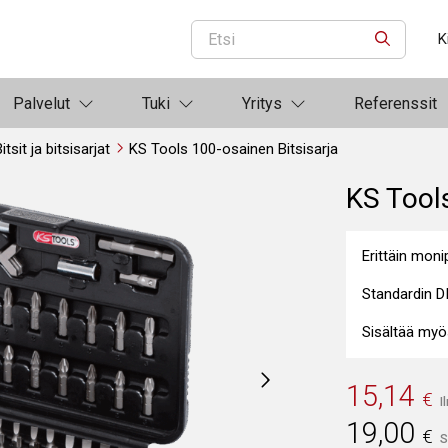
K
ETSI
Palvelut
Tuki
Yritys
Referenssit
itsit ja bitsisarjat
KS Tools 100-osainen Bitsisarja
KS Tools
Erittäin moni
Standardin D
Sisältää myös
15,14
€
I
19,00
€
S