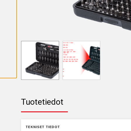
K
A
I
K
K
I
E
V
Ä
S
T
E
E
T
Tuotetiedot
TEKNISET TIEDOT