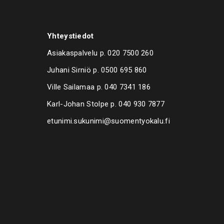
1/4″ Bit TX,25mm,T10911.2315 1/4″ Bit
15911.2318 1/4″ Bit TX,25mm,T20911.2321 1/4″ Bit
Yhteystiedot
25911.2324 1/4″ Bit TX,25mm,T27911.2327 1/4″ Bit
T30911.2330 1/4″ Bit TX,25mm,T40
Asiakaspalvelu p.
020 7500 260
1/4″ CLASSIC bit XZN, M5911.2347 1/4″ CLASSIC bit
Juhani Sirniö p.
0500 695 860
1.2350 1/4″ CLASSIC bit XZN, M8
Ville Sailamaa p.
040 7341 186
 1/4″ SLOTTED-S2-BIT 7MM, 25MM LENGTHNICKEL
Karl-Johan Stolpe p.
040 930 7877
etunimi.sukunimi@suomentyokalu.fi
 1/4″ S2-HEX-BIT 5,5mm / 25mmL
1/4″ Hexagonal bits, length 25 mm
1/4″ S2-HEX-BIT 1,5mm / 25mmL • 911.2386 1/4″ S2-
2,5mm / 25mmL • 911.2389 1/4″ S2 SLOTTED-BIT 3mm,
CKEL PLATED
 1/4″ S2 SLOTTED-BIT 5mm, 25mmL
1/4″ CLASSIC bit Torque, 6mm • 911.2904 1/4″ CLASSIC