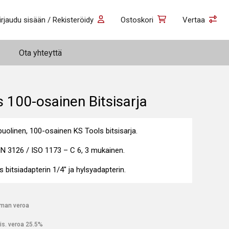
irjaudu sisään / Rekisteröidy
Ostoskori
Vertaa
Ota yhteyttä
 100-osainen Bitsisarja
puolinen, 100-osainen KS Tools bitsisarja.
IN 3126 / ISO 1173 – C 6, 3 mukainen.
 bitsiadapterin 1/4″ ja hylsyadapterin.
lman veroa
is. veroa 25.5%