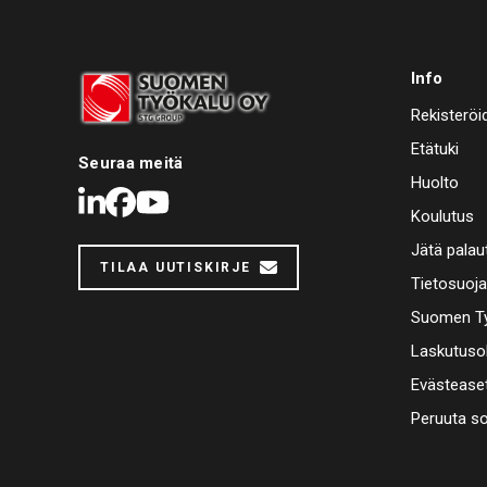
Info
Rekisteröi
Etätuki
Seuraa meitä
Huolto
LinkedIn
Facebook
Youtube
Koulutus
Jätä palau
TILAA UUTISKIRJE
Tietosuoj
Suomen Ty
Laskutuso
Evästease
Peruuta s