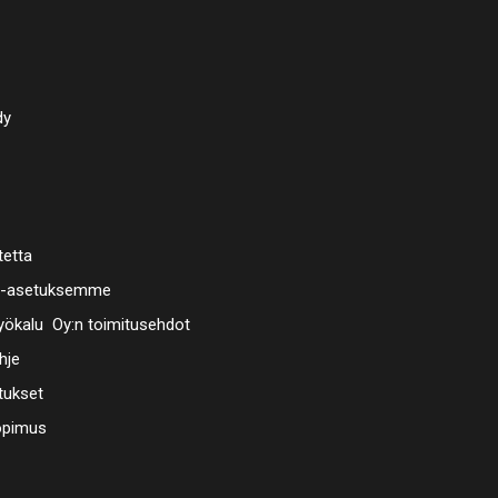
911.2312 
TX,25mm,T
TX,25mm,T
TX,25mm,
dy
911.2344 
XZN, M691
911.2359
PLATED
tetta
911.2362
a-asetuksemme
911.2377 
ökalu Oy:n toimitusehdot
hje
911.2383 
HEX-BIT 
tukset
25mmLNI
opimus
911.2392
911.2901 