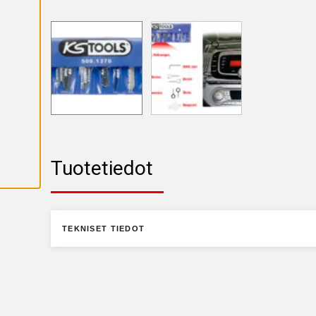
K
A
I
K
K
I
E
V
Ä
S
T
E
E
T
Tuotetiedot
TEKNISET TIEDOT