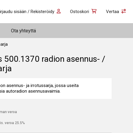
irjaudu sisään / Rekisteröidy
Ostoskori
Vertaa
Ota yhteyttä
arja
s 500.1370 radion asennus- /
arja
on asennus- ja irrotussarja, jossa useita
sia autoradion asennusavaimia.
lman veroa
is. veroa 25.5%