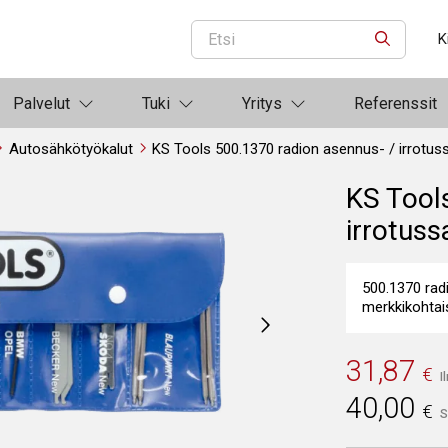
K
ETSI
Palvelut
Tuki
Yritys
Referenssit
Autosähkötyökalut
KS Tools 500.1370 radion asennus- / irrotuss
KS Tool
irrotuss
500.1370 radi
merkkikohtai
31,87
€
I
40,00
€
S