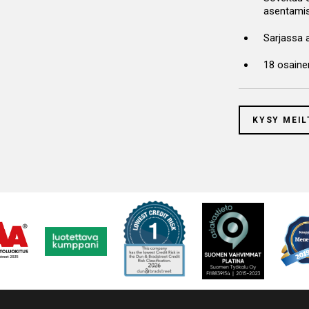
asentamis
Sarjassa av
18 osaine
KYSY MEIL