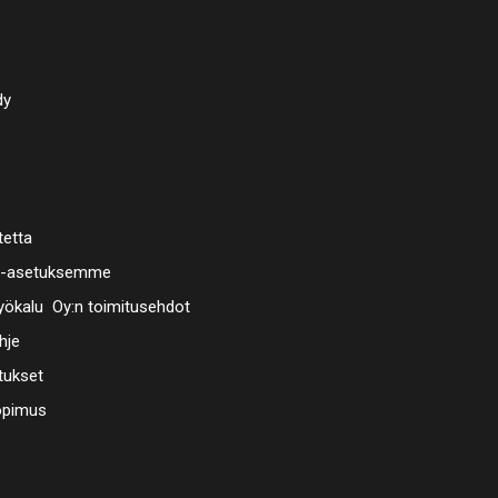
dy
tetta
a-asetuksemme
ökalu Oy:n toimitusehdot
hje
tukset
opimus