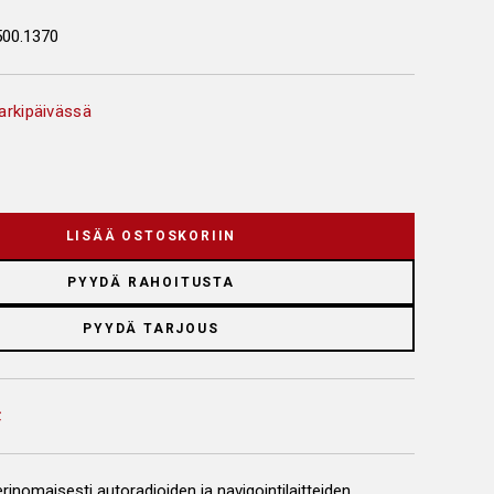
500.1370
arkipäivässä
LISÄÄ OSTOSKORIIN
PYYDÄ RAHOITUSTA
PYYDÄ TARJOUS
rinomaisesti autoradioiden ja navigointilaitteiden