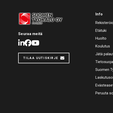
Info
Rekisteröi
Etätuki
Seuraa meitä
Huolto
LinkedIn
Facebook
Youtube
Koulutus
Jätä palau
TILAA UUTISKIRJE
Tietosuoj
Suomen Ty
Laskutuso
Evästease
Peruuta s