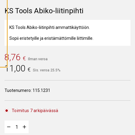
A
I
KS Tools Abiko-liitinpihti
K
K
I
E
KS Tools Abiko-liitinpihti ammattikäyttöön.
V
Ä
S
Sopii eristetyille ja eristämättömille liittimille.
T
E
E
T
8,76
€
Ilman veroa
11,00
€
Sis. veroa 25.5%
Tuotenumero:
115.1231
Toimitus 7 arkipäivässä