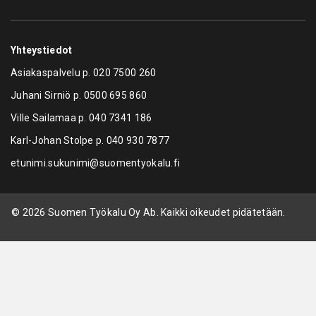
Yhteystiedot
Asiakaspalvelu p.
020 7500 260
Juhani Sirniö p.
0500 695 860
Ville Sailamaa p.
040 7341 186
Karl-Johan Stolpe p.
040 930 7877
etunimi.sukunimi@suomentyokalu.fi
© 2026 Suomen Työkalu Oy Ab. Kaikki oikeudet pidätetään.