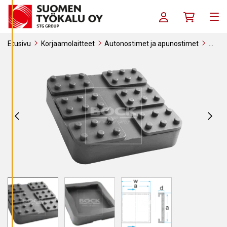
Siirry sisältöön
S
E
Kirjaudu sisään / R
Ostoskori
T
Me
U
K
S
Etusivu
Korjaamolaitteet
Autonostimet ja apunostimet
I
Nostinvarusteet, korokepalat, kumitallat
Kumitallat
Kumitalla
A
Bendpak / Ranger / Danmar nostimiin, 143x143x32mm
K
I
E
L
L
Ä
K
A
I
K
K
I
H
Y
V
Ä
K
S
Y
K