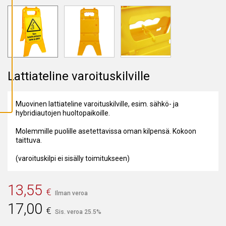
A
I
K
K
I
E
V
Ä
S
T
Lattiateline varoituskilville
E
E
T
Muovinen lattiateline varoituskilville, esim. sähkö- ja
hybridiautojen huoltopaikoille.
Molemmille puolille asetettavissa oman kilpensä. Kokoon
taittuva.
(varoituskilpi ei sisälly toimitukseen)
13,55
€
Ilman veroa
17,00
€
Sis. veroa 25.5%