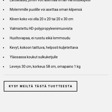
Lattiataulu, johon voit asentaa oman varoituskilpesi
Molemmille puolille voi asettaa oman kilpensä
Kilven koko voi olla 20 x 20 tai 20 x 30 cm
Valmistettu HD-polypropyleenimuovista
Huoltovapaa, ei ruostu eikä lommoudu
Kevyt, kokoon taittuva, helposti kuljetettava
Yläosassa koukut sulkuketjulle
Leveys 30 cm, korkeus 58 cm, omapaino 1 kg
KYSY MEILTÄ TÄSTÄ TUOTTEESTA