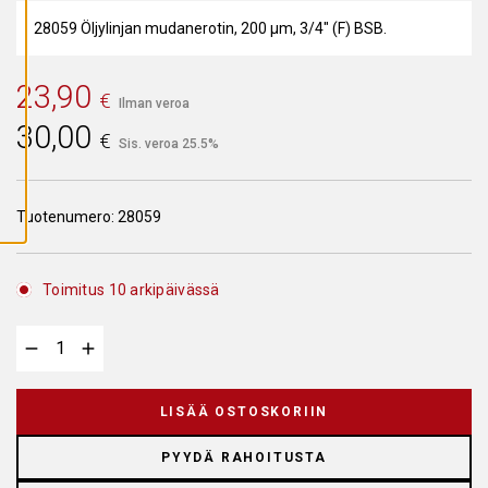
A
I
28059 Öljylinjan mudanerotin, 200 µm, 3/4" (F) BSB.
K
K
I
E
23,90
€
V
Ilman veroa
Ä
30,00
S
€
Sis. veroa 25.5%
T
E
E
T
Tuotenumero:
28059
Toimitus 10 arkipäivässä
LISÄÄ OSTOSKORIIN
PYYDÄ RAHOITUSTA