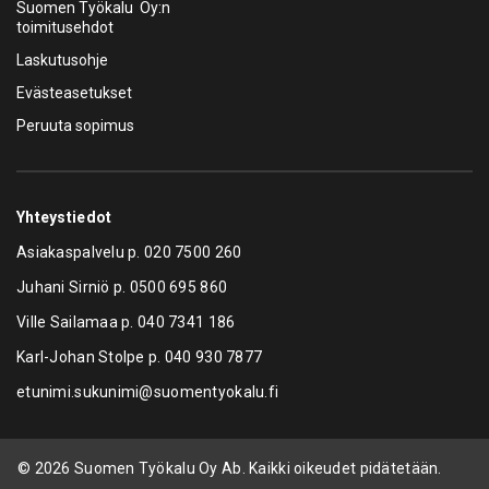
Suomen Työkalu Oy:n
toimitusehdot
Laskutusohje
Evästeasetukset
Peruuta sopimus
Yhteystiedot
Asiakaspalvelu p.
020 7500 260
Juhani Sirniö p.
0500 695 860
Ville Sailamaa p.
040 7341 186
Karl-Johan Stolpe p.
040 930 7877
etunimi.sukunimi@suomentyokalu.fi
© 2026 Suomen Työkalu Oy Ab. Kaikki oikeudet pidätetään.