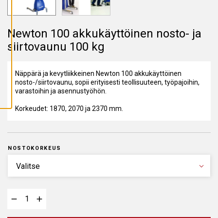
A
I
K
K
Newton 100 akkukäyttöinen nosto- ja
I
E
siirtovaunu 100 kg
V
Ä
S
T
E
Näppärä ja kevytliikkeinen Newton 100 akkukäyttöinen
E
nosto-/siirtovaunu, sopii erityisesti teollisuuteen, työpajoihin,
T
varastoihin ja asennustyöhön.
Korkeudet: 1870, 2070 ja 2370 mm.
NOSTOKORKEUS