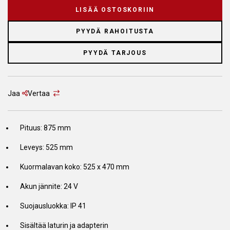
LISÄÄ OSTOSKORIIN
PYYDÄ RAHOITUSTA
PYYDÄ TARJOUS
Jaa
Vertaa
Pituus: 875 mm
Leveys: 525 mm
Kuormalavan koko: 525 x 470 mm
Akun jännite: 24 V
Suojausluokka: IP 41
Sisältää laturin ja adapterin