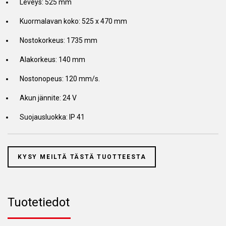
Leveys: 525 mm
Kuormalavan koko: 525 x 470 mm
Nostokorkeus: 1735 mm
Alakorkeus: 140 mm
Nostonopeus: 120 mm/s.
Akun jännite: 24 V
Suojausluokka: IP 41
KYSY MEILTÄ TÄSTÄ TUOTTEESTA
Tuotetiedot