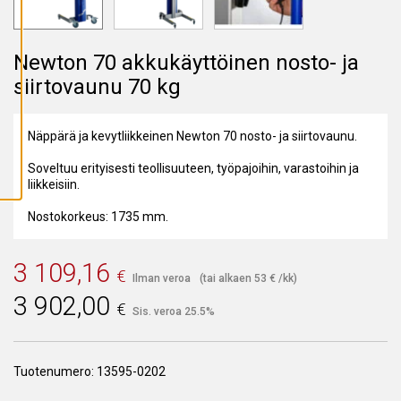
A
I
K
K
Newton 70 akkukäyttöinen nosto- ja
I
E
siirtovaunu 70 kg
V
Ä
S
T
E
Näppärä ja kevytliikkeinen Newton 70 nosto- ja siirtovaunu.
E
T
Soveltuu erityisesti teollisuuteen, työpajoihin, varastoihin ja
liikkeisiin.
Nostokorkeus: 1735 mm.
3 109,16
€
Ilman veroa
(tai alkaen
53
€
/kk)
3 902,00
€
Sis. veroa 25.5%
Tuotenumero:
13595-0202