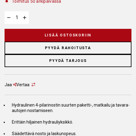
Toimitus 50 arkipäivässä
LISÄÄ OSTOSKORIIN
PYYDÄ RAHOITUSTA
PYYDÄ TARJOUS
Jaa
Vertaa
Hydraulinen 4-pilarinostin suurten paketti-, matkailu ja tavara-
autojen nostamiseen.
Erittäin hiljainen hydrauliyksikkö.
Säädettävä nosto ja laskunopeus.