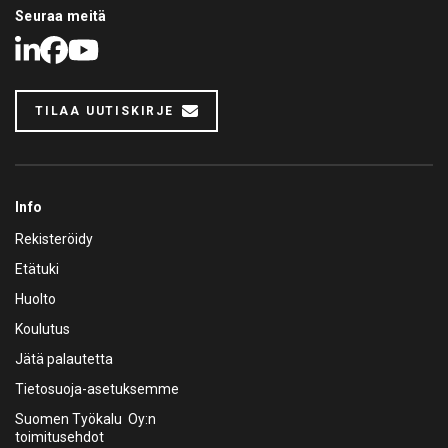
Seuraa meitä
LinkedIn
Facebook
Youtube
TILAA UUTISKIRJE
Info
Rekisteröidy
Etätuki
Huolto
Koulutus
Jätä palautetta
Tietosuoja-asetuksemme
Suomen Työkalu Oy:n
toimitusehdot