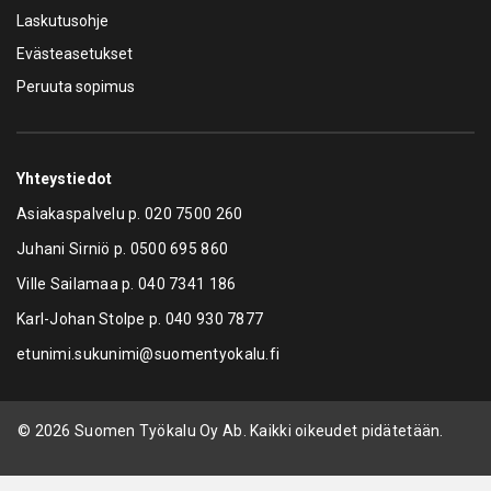
Laskutusohje
Evästeasetukset
Peruuta sopimus
Yhteystiedot
Asiakaspalvelu p.
020 7500 260
Juhani Sirniö p.
0500 695 860
Ville Sailamaa p.
040 7341 186
Karl-Johan Stolpe p.
040 930 7877
etunimi.sukunimi@suomentyokalu.fi
© 2026 Suomen Työkalu Oy Ab. Kaikki oikeudet pidätetään.