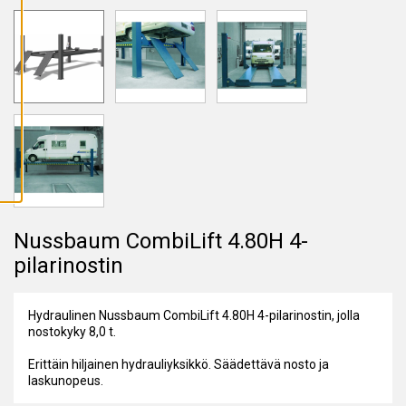
A
I
K
K
I
E
V
Ä
S
T
E
E
T
Nussbaum CombiLift 4.80H 4-
pilarinostin
Hydraulinen Nussbaum CombiLift 4.80H 4-pilarinostin, jolla
nostokyky 8,0 t.
Erittäin hiljainen hydrauliyksikkö. Säädettävä nosto ja
laskunopeus.