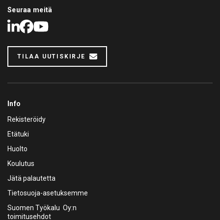
Seuraa meitä
LinkedIn
Facebook
Youtube
TILAA UUTISKIRJE
Info
Rekisteröidy
Etätuki
Huolto
Koulutus
Jätä palautetta
Tietosuoja-asetuksemme
Suomen Työkalu Oy:n
toimitusehdot