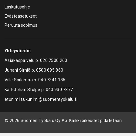
Laskutusohje
Evästeasetukset
Peruuta sopimus
Yhteystiedot
Asiakaspalvelu p.
020 7500 260
Juhani Sirniö p.
0500 695 860
Ville Sailamaa p.
040 7341 186
Karl-Johan Stolpe p.
040 930 7877
etunimi.sukunimi@suomentyokalu.fi
© 2026 Suomen Työkalu Oy Ab. Kaikki oikeudet pidätetään.