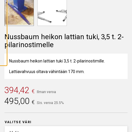
A
I
K
K
I
E
V
Ä
Nussbaum heikon lattian tuki, 3,5 t. 2-
S
T
pilarinostimelle
E
E
T
Nussbaum heikon lattian tuki 3,5 t. 2-pilarinostimille.
Lattiavahvuus oltava vähintään 170 mm.
394,42
€
Ilman veroa
495,00
€
Sis. veroa 25.5%
VALITSE VÄRI