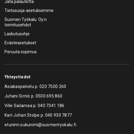
Jätä palautetta
Tietosuoja-asetuksemme
Suomen Työkalu Oy:n
toimitusehdot
Laskutusohje
Evästeasetukset
Peruuta sopimus
Yhteystiedot
Asiakaspalvelu p.
020 7500 260
Juhani Sirniö p.
0500 695 860
Ville Sailamaa p.
040 7341 186
Karl-Johan Stolpe p.
040 930 7877
etunimi.sukunimi@suomentyokalu.fi