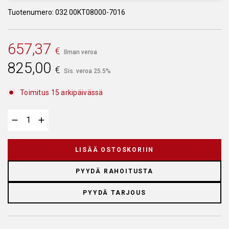
Tuotenumero: 032 00KT08000-7016
657,37
€
Ilman veroa
825,00
€
Sis. veroa 25.5%
Toimitus 15 arkipäivässä
LISÄÄ OSTOSKORIIN
PYYDÄ RAHOITUSTA
PYYDÄ TARJOUS