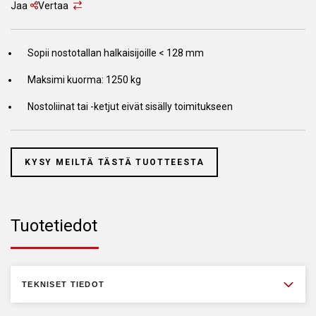
Jaa
Vertaa
Sopii nostotallan halkaisijoille < 128 mm
Maksimi kuorma: 1250 kg
Nostoliinat tai -ketjut eivät sisälly toimitukseen
KYSY MEILTÄ TÄSTÄ TUOTTEESTA
Tuotetiedot
TEKNISET TIEDOT