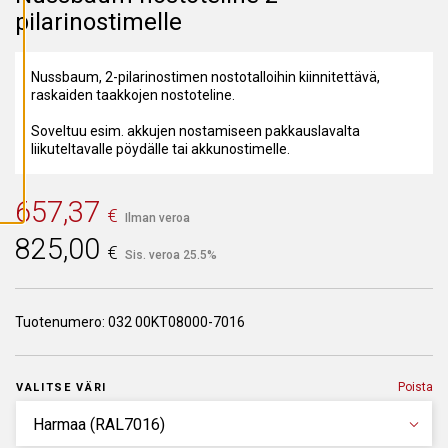
A
pilarinostimelle
I
K
K
I
Nussbaum, 2-pilarinostimen nostotalloihin kiinnitettävä,
E
V
raskaiden taakkojen nostoteline.
Ä
S
Soveltuu esim. akkujen nostamiseen pakkauslavalta
T
E
liikuteltavalle pöydälle tai akkunostimelle.
E
T
657,37
€
Ilman veroa
825,00
€
Sis. veroa 25.5%
Tuotenumero:
032 00KT08000-7016
Poista
VALITSE VÄRI