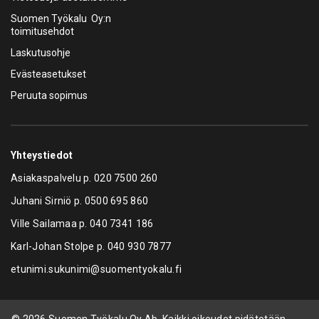
Suomen Työkalu Oy:n
toimitusehdot
Laskutusohje
Evästeasetukset
Peruuta sopimus
Yhteystiedot
Asiakaspalvelu p.
020 7500 260
Juhani Sirniö p.
0500 695 860
Ville Sailamaa p.
040 7341 186
Karl-Johan Stolpe p.
040 930 7877
etunimi.sukunimi@suomentyokalu.fi