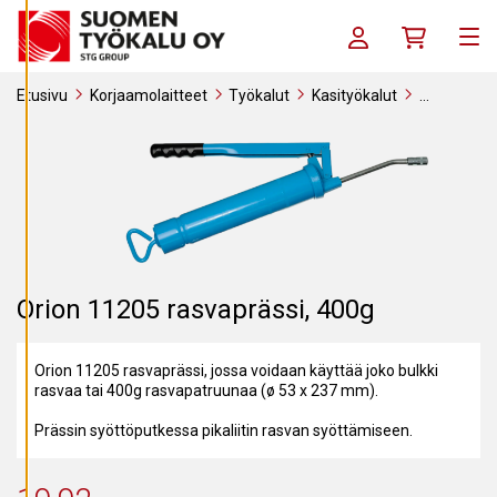
Siirry sisältöön
S
E
Kirjaudu sisään / R
Ostoskori
T
Me
U
K
S
Etusivu
Korjaamolaitteet
Työkalut
Kasityökalut
I
Käsityökalut rasvaprässit
Orion 11205 rasvaprässi, 400g
A
K
I
E
L
L
Ä
K
A
I
Orion 11205 rasvaprässi, 400g
K
K
I
Orion 11205 rasvaprässi, jossa voidaan käyttää joko bulkki
H
rasvaa tai 400g rasvapatruunaa (ø 53 x 237 mm).
Y
V
Ä
Prässin syöttöputkessa pikaliitin rasvan syöttämiseen.
K
S
Y
K