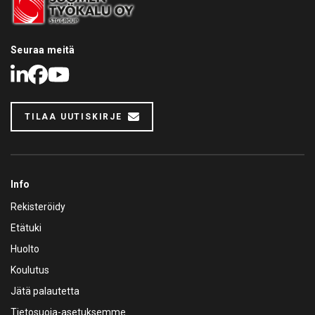
Seuraa meitä
LinkedIn
Facebook
Youtube
TILAA UUTISKIRJE
Info
Rekisteröidy
Etätuki
Huolto
Koulutus
Jätä palautetta
Tietosuoja-asetuksemme