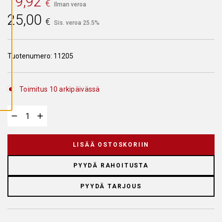
19,92
€
A
Ilman veroa
I
25,00
K
€
Sis. veroa 25.5%
K
I
E
V
Ä
Tuotenumero:
11205
S
T
E
E
T
Toimitus 10 arkipäivässä
LISÄÄ OSTOSKORIIN
PYYDÄ RAHOITUSTA
PYYDÄ TARJOUS