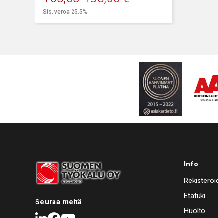
Sis. veroa 25.5%
Info
Rekisteröi
Etätuki
Seuraa meitä
Huolto