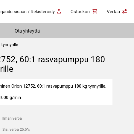
irjaudu sisään / Rekisteröidy
Ostoskori
Vertaa
t
Ota yhteyttä
tynnyrille
2752, 60:1 rasvapumppu 180
ille
minen Orion 12752, 60:1 rasvapumppu 180 kg tynnyrille.
 1000 g/min.
€
Ilman veroa
€
Sis. veroa 25.5%