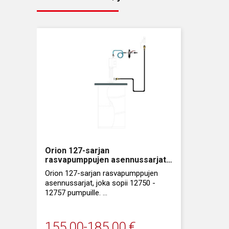
Orion 127-sarjan
rasvapumppujen asennussarjat
tynnyreille
Orion 127-sarjan rasvapumppujen
asennussarjat, joka sopii 12750 -
12757 pumpuille.
Saatavana 20 - 180 kg
rasvatynnyreille.
155,00
-
185,00
€