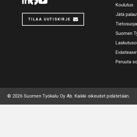
LinkedIn
Facebook
Youtube
Koulutus
Jätä palau
TILAA UUTISKIRJE
Tietosuoj
Suomen Ty
Laskutuso
Evästease
Peruuta s
© 2026 Suomen Työkalu Oy Ab. Kaikki oikeudet pidätetään.