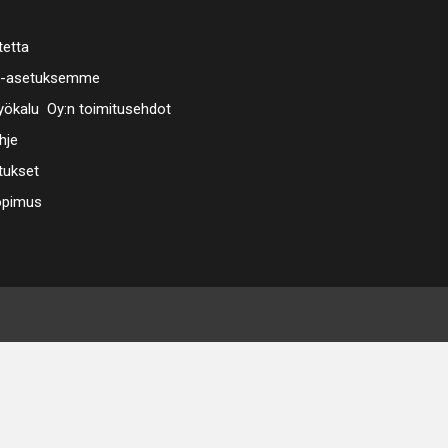
tetta
a-asetuksemme
ökalu Oy:n toimitusehdot
hje
tukset
opimus