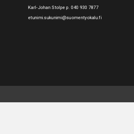
Karl-Johan Stolpe p.
040 930 7877
etunimi.sukunimi@suomentyokalu.fi