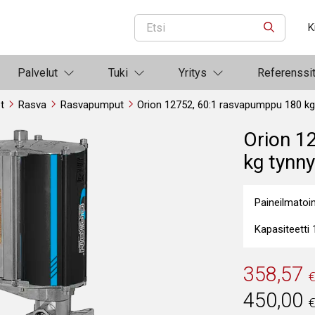
K
ETSI
Palvelut
Tuki
Yritys
Referenssi
et
Rasva
Rasvapumput
Orion 12752, 60:1 rasvapumppu 180 kg 
Orion 1
kg tynnyr
Paineilmatoi
Kapasiteetti
358,57
450,00