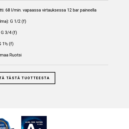
ti: 68 l/min. vapaassa virtauksessa 12 bar paineella
(ilma): G 1/2 (f)
 G 3/4 (f)
 G 1½ (f)
smaa Ruotsi
TÄ TÄSTÄ TUOTTEESTA