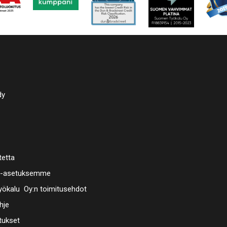
dy
tetta
a-asetuksemme
ökalu Oy:n toimitusehdot
hje
tukset