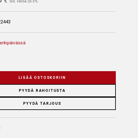
€
Sis. veroa 25.5%
22443
arkipäivässä
LISÄÄ OSTOSKORIIN
PYYDÄ RAHOITUSTA
PYYDÄ TARJOUS