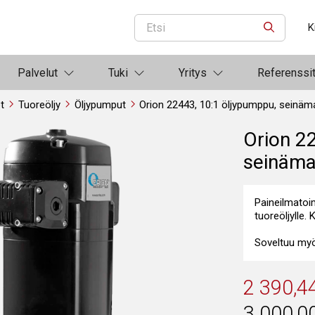
K
ETSI
Palvelut
Tuki
Yritys
Referenssi
et
Tuoreöljy
Öljypumput
Orion 22443, 10:1 öljypumppu, seinäma
Orion 2
seinämal
Paineilmatoi
tuoreöljylle. 
Soveltuu myös 
2 390,4
3 000,0