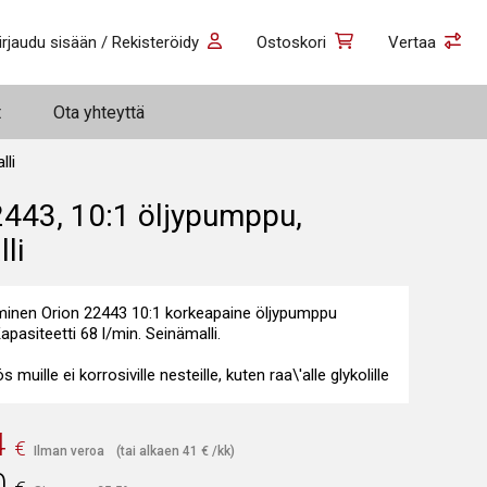
irjaudu sisään / Rekisteröidy
Ostoskori
Vertaa
t
Ota yhteyttä
lli
2443, 10:1 öljypumppu,
li
minen Orion 22443 10:1 korkeapaine öljypumppu
Kapasiteetti 68 l/min. Seinämalli.
muille ei korrosiville nesteille, kuten raa\'alle glykolille
4
€
Ilman veroa
(tai alkaen
41
€
/kk)
0