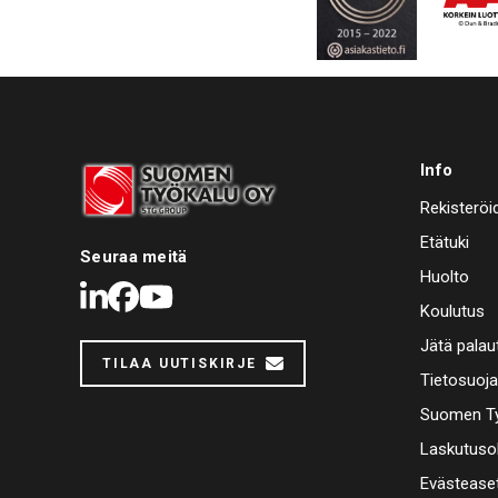
Info
Rekisteröi
Etätuki
Seuraa meitä
Huolto
LinkedIn
Facebook
Youtube
Koulutus
Jätä palau
TILAA UUTISKIRJE
Tietosuoj
Suomen Ty
Laskutuso
Evästease