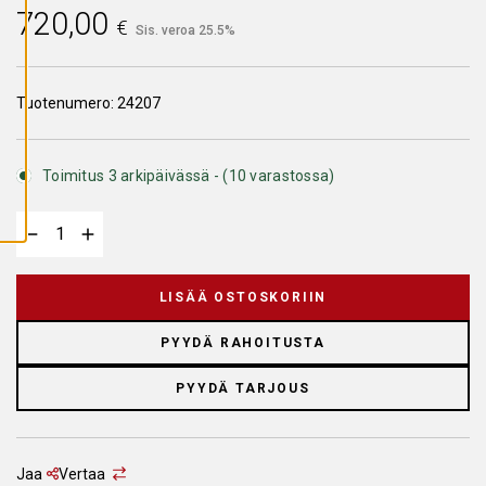
A
720,00
I
€
Sis. veroa 25.5%
K
K
I
E
V
Tuotenumero:
24207
Ä
S
T
E
Toimitus 3 arkipäivässä - (10 varastossa)
E
T
LISÄÄ OSTOSKORIIN
PYYDÄ RAHOITUSTA
PYYDÄ TARJOUS
Jaa
Vertaa