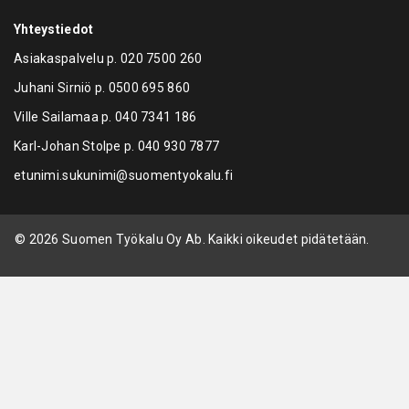
Yhteystiedot
Asiakaspalvelu p.
020 7500 260
Juhani Sirniö p.
0500 695 860
Ville Sailamaa p.
040 7341 186
Karl-Johan Stolpe p.
040 930 7877
etunimi.sukunimi@suomentyokalu.fi
© 2026 Suomen Työkalu Oy Ab. Kaikki oikeudet pidätetään.