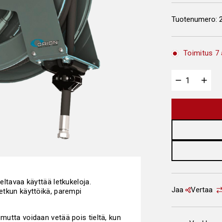
Tuotenumero:
Toimitus 7 
teltavaa käyttää letkukeloja.
Jaa
Vertaa
letkun käyttöikä, parempi
 mutta voidaan vetää pois tieltä, kun