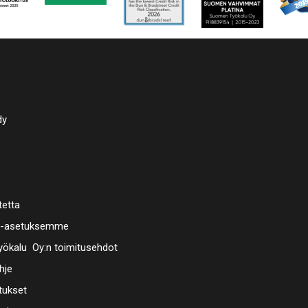
dy
tetta
a-asetuksemme
ökalu Oy:n toimitusehdot
hje
tukset