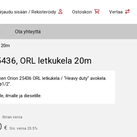
irjaudu sisään / Rekisteröidy
Ostoskori
Vertaa
t
Ota yhteyttä
a 20m
5436, ORL letkukela 20m
nen Orion 25436 ORL letkukela / "Heavy duty" avokela.
ø1/2".
e, ilmalle ja dieselille.
€
Ilman veroa
0
€
Sis. veroa 25.5%