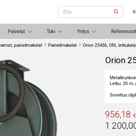
K
ETSI
Palvelut
Tuki
Yritys
Referenssi
aimet, paineilmakelat
Paineilmakelat
Orion 25436, ORL letkukel
Orion 2
Metallirunkoi
Letku: 20 m, 
Soveltuu öljyll
956,18
1 200,0