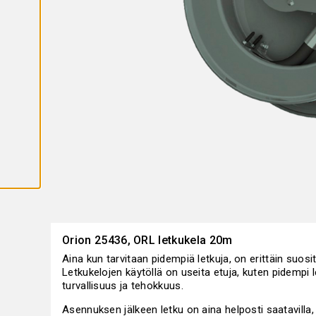
K
A
I
K
K
I
E
V
Ä
S
T
E
E
T
Orion 25436, ORL letkukela 20m
Aina kun tarvitaan pidempiä letkuja, on erittäin suosi
Letkukelojen käytöllä on useita etuja, kuten pidempi 
turvallisuus ja tehokkuus.
Asennuksen jälkeen letku on aina helposti saatavilla,