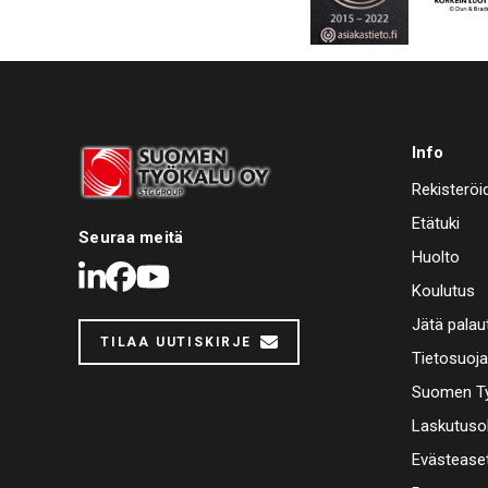
Info
Rekisteröi
Etätuki
Seuraa meitä
Huolto
LinkedIn
Facebook
Youtube
Koulutus
Jätä palau
TILAA UUTISKIRJE
Tietosuoj
Suomen Ty
Laskutuso
Evästease