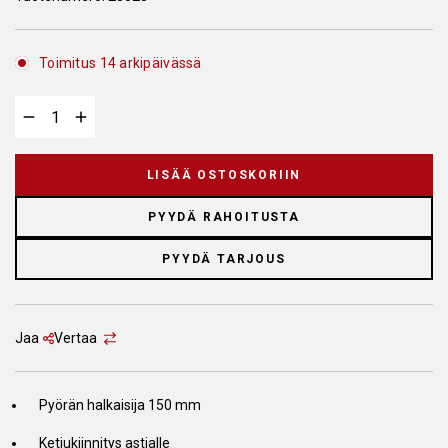
Toimitus 14 arkipäivässä
LISÄÄ OSTOSKORIIN
PYYDÄ RAHOITUSTA
PYYDÄ TARJOUS
Jaa
Vertaa
Pyörän halkaisija 150 mm
Ketjukiinnitys astialle