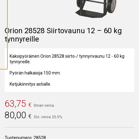
A
I
K
K
I
E
V
Orion 28528 Siirtovaunu 12 – 60 kg
Ä
tynnyreille
S
T
E
E
T
Kaksipyöräinen Orion 28528 siirto-/ tynnyrivaunu 12 - 60 kg
tynnyreille.
Pyörän halkaisija 150 mm.
Ketjukiinnitys astialle.
63,75
€
Ilman veroa
80,00
€
Sis. veroa 25.5%
Tuotenumero:
28528