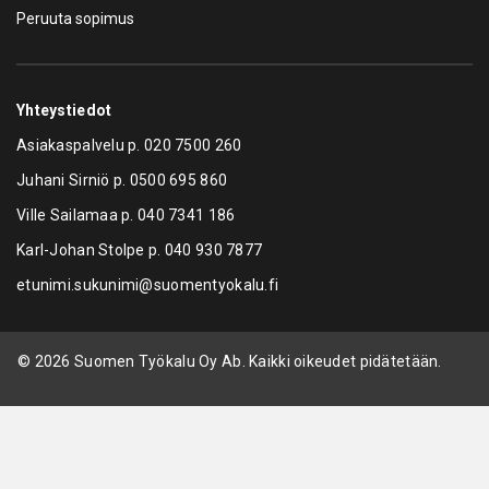
Peruuta sopimus
Yhteystiedot
Asiakaspalvelu p.
020 7500 260
Juhani Sirniö p.
0500 695 860
Ville Sailamaa p.
040 7341 186
Karl-Johan Stolpe p.
040 930 7877
etunimi.sukunimi@suomentyokalu.fi
© 2026 Suomen Työkalu Oy Ab. Kaikki oikeudet pidätetään.