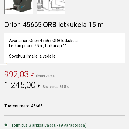
A
I
K
K
I
E
Orion 45665 ORB letkukela 15 m
V
Ä
S
T
Avonainen Orion 45665 ORB letkukela.
E
Letkun pituus 25 m, halkaisija 1".
E
T
Soveltuu ilmalle ja vedelle.
992,03
€
Ilman veroa
1 245,00
€
Sis. veroa 25.5%
Tuotenumero:
45665
Toimitus 3 arkipäivässä - (9 varastossa)