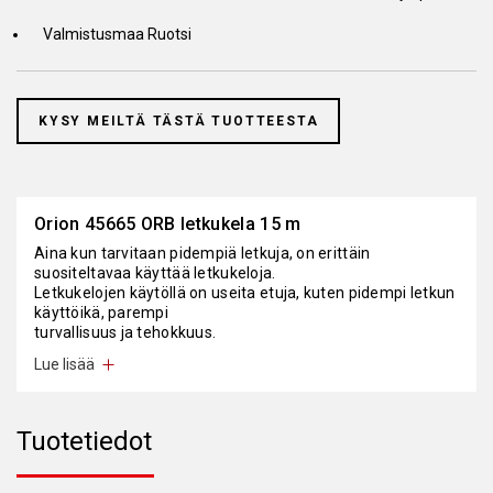
Valmistusmaa Ruotsi
KYSY MEILTÄ TÄSTÄ TUOTTEESTA
Orion 45665 ORB letkukela 15 m
Aina kun tarvitaan pidempiä letkuja, on erittäin
suositeltavaa käyttää letkukeloja.
Letkukelojen käytöllä on useita etuja, kuten pidempi letkun
käyttöikä, parempi
turvallisuus ja tehokkuus.
Lue lisää
Asennuksen jälkeen letku on aina helposti saatavilla,
mutta voidaan vetää pois tieltä, kun sitä ei käytetä.
Esteetön kulku vähentävät riskiä kompastumisen
aiheuttamia onnettomuuksia ja vahinkoja vastaan. Tämän
Tuotetiedot
seurauksena ne auttavat lisäämään korjaamon
tehokkuutta ja siten kannattavuutta.