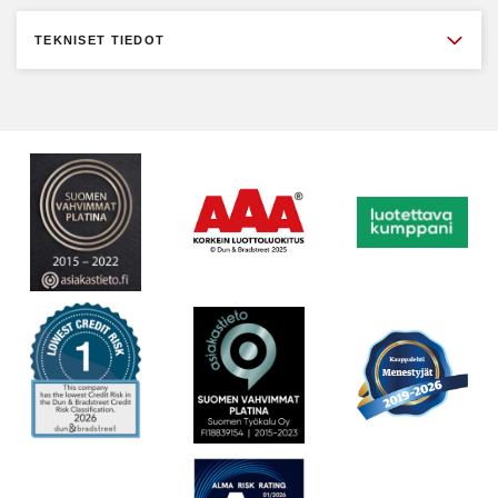
Letkukelat voidaan asentaa seinään, lattiaan tai kattoon
tai erityisiin telineisiin. Suosittelemme, että kelat
TEKNISET TIEDOT
asennetaan vähintään 2,5 metrin korkeudelle lattiasta.
Tietyt suuremmat kelat ovat vain lattiakiinnitteisiä.