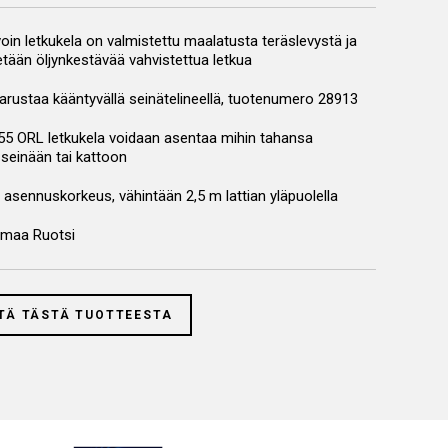
oin letkukela on valmistettu maalatusta teräslevystä ja
etään öljynkestävää vahvistettua letkua
arustaa kääntyvällä seinätelineellä, tuotenumero 28913
55 ORL letkukela voidaan asentaa mihin tahansa
seinään tai kattoon
 asennuskorkeus, vähintään 2,5 m lattian yläpuolella
smaa Ruotsi
TÄ TÄSTÄ TUOTTEESTA