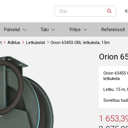
K
ETSI
Palvelut
Tuki
Yritys
Referenssit
et
Adblue
Letkukelat
Orion 65455 ORL letkukela, 15m
Orion 6
Orion 65455 
letkukela.
Letku: 15 m, h
Soveltuu tuul
1 653,3