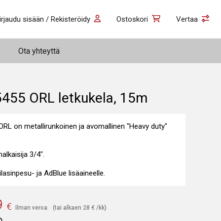
irjaudu sisään / Rekisteröidy
Ostoskori
Vertaa
Ota yhteyttä
5455 ORL letkukela, 15m
ORL on metallirunkoinen ja avomallinen "Heavy duty"
alkaisija 3/4".
ilasinpesu- ja AdBlue lisäaineelle.
9
€
Ilman veroa
(tai alkaen
28
€
/kk)