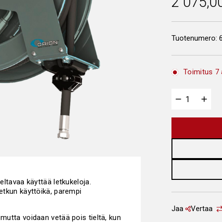
2 075,0
Tuotenumero:
Toimitus 7 
teltavaa käyttää letkukeloja.
letkun käyttöikä, parempi
Jaa
Vertaa
 mutta voidaan vetää pois tieltä, kun