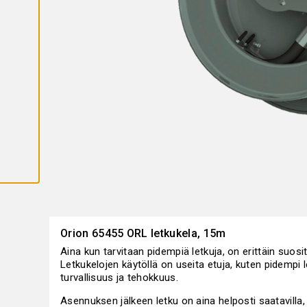
K
A
I
K
K
I
E
V
Ä
S
T
E
E
T
Orion 65455 ORL letkukela, 15m
Aina kun tarvitaan pidempiä letkuja, on erittäin suosi
Letkukelojen käytöllä on useita etuja, kuten pidempi 
turvallisuus ja tehokkuus.
Asennuksen jälkeen letku on aina helposti saatavilla,