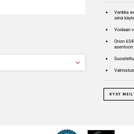
ompastumisen aiheuttamia
ksena ne auttavat lisäämään
Vankka av
siinä käyt
 tai erityisiin telineisiin.
trin korkeudelle lattiasta. Tietyt
Voidaan v
Orion 654
asentoon 
Suositeltu
Valmistu
KYSY MEIL