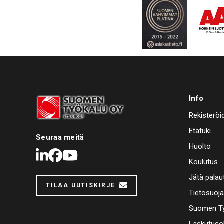
Info
Rekisteröi
Etätuki
Seuraa meitä
Huolto
LinkedIn
Facebook
Youtube
Koulutus
Jätä palau
TILAA UUTISKIRJE
Tietosuoj
Suomen Ty