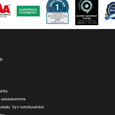
dy
tetta
a-asetuksemme
ökalu Oy:n toimitusehdot