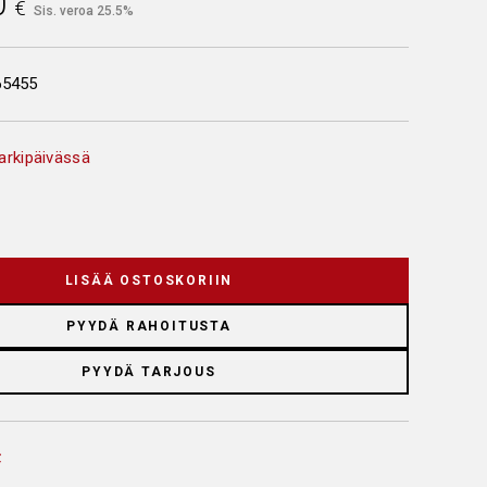
0
€
Sis. veroa 25.5%
65455
arkipäivässä
LISÄÄ OSTOSKORIIN
PYYDÄ RAHOITUSTA
PYYDÄ TARJOUS