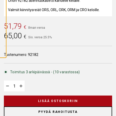
Orion 92182 asennuskasetti kahdelle kelalle.
A
I
K
Valmiit kiinnitysreiät ORS, ORL, ORK, ORM ja CRO keloille.
K
I
E
51,79
V
€
Ä
Ilman veroa
S
65,00
T
€
Sis. veroa 25.5%
E
E
T
Tuotenumero:
92182
Toimitus 3 arkipäivässä - (10 varastossa)
LISÄÄ OSTOSKORIIN
PYYDÄ RAHOITUSTA