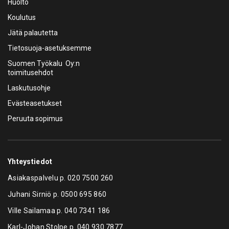
Huolto
Koulutus
Jätä palautetta
Tietosuoja-asetuksemme
Suomen Työkalu Oy:n
toimitusehdot
Laskutusohje
Evästeasetukset
Peruuta sopimus
Yhteystiedot
Asiakaspalvelu p.
020 7500 260
Juhani Sirniö p.
0500 695 860
Ville Sailamaa p.
040 7341 186
Karl-Johan Stolpe p.
040 930 7877