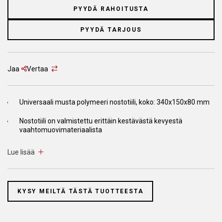
PYYDÄ RAHOITUSTA
PYYDÄ TARJOUS
Jaa
Vertaa
Universaali musta polymeeri nostotiili, koko: 340x150x80 mm
Nostotiili on valmistettu erittäin kestävästä kevyestä
vaahtomuovimateriaalista
Böck tuotteet on valmistettu Euroopan unionin REACH-
Lue lisää
määräysten mukaisesti, joten ne ovat ympäristöystävällisiä ja
turvallisia käyttää. Valmistaja varmistaa, että tuotteita
käyttäessä ihmiset ovat suojassa terveysriskeiltä ja että
ympäristöä ei saastuteta.
KYSY MEILTÄ TÄSTÄ TUOTTEESTA
Nostotiilien on kestettävä valtavaa painetta ajoneuvojen
suuren painon vuoksi. Erinomaiset elastiset ominaisuudet ovat
merkki tuotteiden korkeasta laadusta ja nostotiilet palaavat