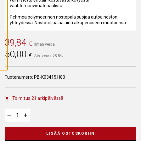
A
vaahtomuovimateriaalista.
I
K
K
Pehmeä polymeerinen nostopala suojaa autoa noston
I
yhteydessä. Nostotiili palaa aina alkuperäiseen muotoonsa.
E
V
Ä
S
39,84
T
€
Ilman veroa
E
E
50,00
€
T
Sis. veroa 25.5%
Tuotenumero:
PB-K03415.H80
Toimitus 21 arkipäivässä
LISÄÄ OSTOSKORIIN