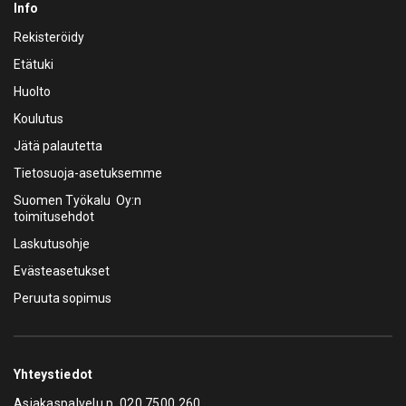
Info
Rekisteröidy
Etätuki
Huolto
Koulutus
Jätä palautetta
Tietosuoja-asetuksemme
Suomen Työkalu Oy:n
toimitusehdot
Laskutusohje
Evästeasetukset
Peruuta sopimus
Yhteystiedot
Asiakaspalvelu p.
020 7500 260