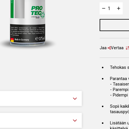
Jaa
Vertaa
Tehokas s
Parantaa 
- Tasaisem
- Parempi
- Pidempi
Sopii kaiki
tasauspyö
Lisätään 
käsittelyä