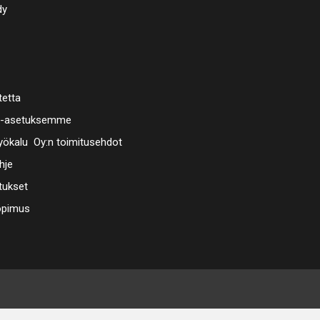
dy
tetta
a-asetuksemme
ökalu Oy:n toimitusehdot
hje
tukset
opimus