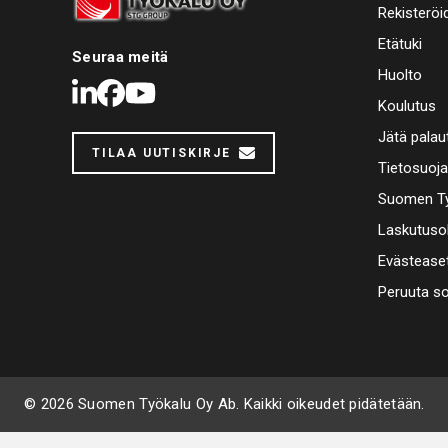
Rekisteröi
Etätuki
Seuraa meitä
Huolto
LinkedIn
Facebook
Youtube
Koulutus
Jätä palau
TILAA UUTISKIRJE
Tietosuoj
Suomen Ty
Laskutuso
Evästease
Peruuta s
© 2026 Suomen Työkalu Oy Ab. Kaikki oikeudet pidätetään.