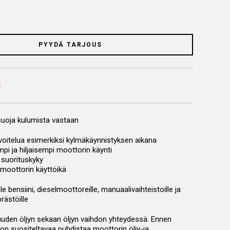
PYYDÄ TARJOUS
uoja kulumista vastaan
voitelua esimerkiksi kylmäkäynnistyksen aikana
pi ja hiljaisempi moottorin käynti
 suorituskyky
 moottorin käyttöikä
lle bensiini, dieselmoottoreille, manuaalivaihteistoille ja
rästöille
uuden öljyn sekaan öljyn vaihdon yhteydessä. Ennen
 on suositeltavaa puhdistaa moottorin öljy-ja