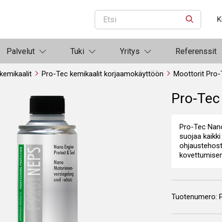
K
ETSI
Palvelut
Tuki
Yritys
Referenssit
kemikaalit
Pro-Tec kemikaalit korjaamokäyttöön
Moottorit Pro-
Pro-Tec
Pro-Tec Nano
suojaa kaikki
ohjaustehosti
kovettumisen
Tuotenumero: