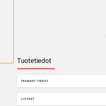
K
A
I
K
K
I
E
V
Ä
S
T
E
E
T
Tuotetiedot
TEKNISET TIEDOT
LIITTEET