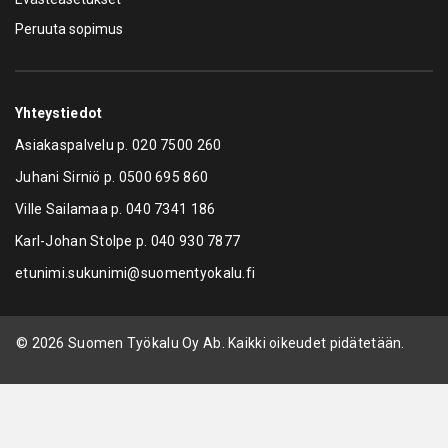
Peruuta sopimus
Yhteystiedot
Asiakaspalvelu p.
020 7500 260
Juhani Sirniö p.
0500 695 860
Ville Sailamaa p.
040 7341 186
Karl-Johan Stolpe p.
040 930 7877
etunimi.sukunimi@suomentyokalu.fi
© 2026 Suomen Työkalu Oy Ab. Kaikki oikeudet pidätetään.