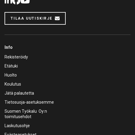
LinkedIn
Facebook
Youtube
TILAA UUTISKIRJE
Info
Rekisteröidy
Etätuki
Huolto
Koulutus
Jätä palautetta
Tietosuoja-asetuksemme
Suomen Työkalu Oy:n
toimitusehdot
Laskutusohje
Evästeasetukset