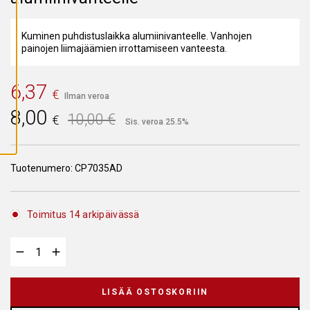
A
I
K
K
Kuminen puhdistuslaikka alumiinivanteelle. Vanhojen
I
painojen liimajäämien irrottamiseen vanteesta.
E
V
Ä
S
6,37
€
T
Ilman veroa
E
Alkuperäinen
Nykyinen
8,00
E
10,00
€
€
T
Sis. veroa 25.5%
hinta
hinta
oli:
on:
Tuotenumero:
CP7035AD
10,00 €.
8,00 €.
Toimitus 14 arkipäivässä
LISÄÄ OSTOSKORIIN