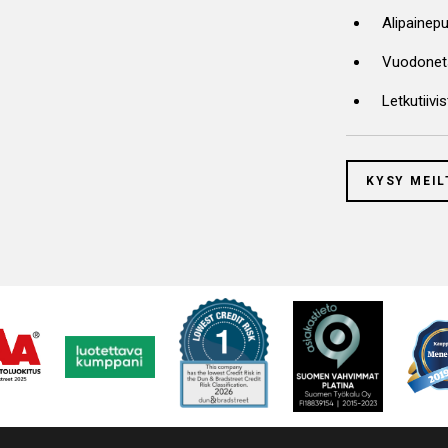
Alipainep
Vuodonets
Letkutiivi
KYSY MEIL