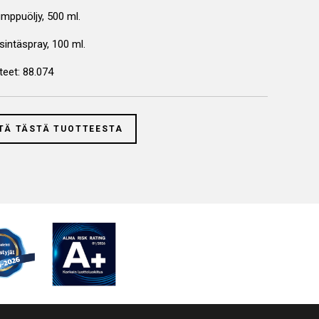
umppuöljy, 500 ml.
intäspray, 100 ml.
steet: 88.074
TÄ TÄSTÄ TUOTTEESTA