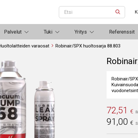
K
ETSI
Palvelut
Tuki
Yritys
Referenssit
Huoltolaitteiden varaosat
Robinair/SPX huoltosarja 88.803
Robinai
Robinair/SPX 
Kuivainsuoda
vuodonetsintä
72,51
€
I
91,00
€
S