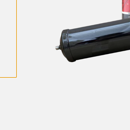
K
A
I
K
K
I
E
V
Ä
S
T
E
E
T