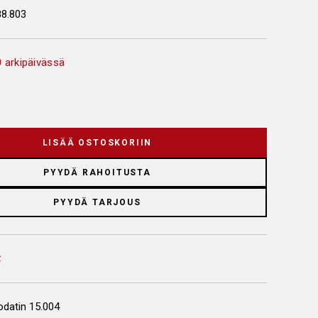
88.803
 arkipäivässä
LISÄÄ OSTOSKORIIN
PYYDÄ RAHOITUSTA
PYYDÄ TARJOUS
odatin 15.004