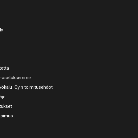
dy
tetta
a-asetuksemme
ökalu Oy:n toimitusehdot
hje
tukset
opimus