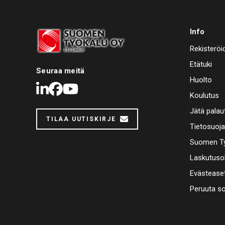
Info
Rekisteröi
Etätuki
Seuraa meitä
Huolto
LinkedIn
Facebook
Youtube
Koulutus
Jätä palau
TILAA UUTISKIRJE
Tietosuoj
Suomen Ty
Laskutuso
Evästease
Peruuta s