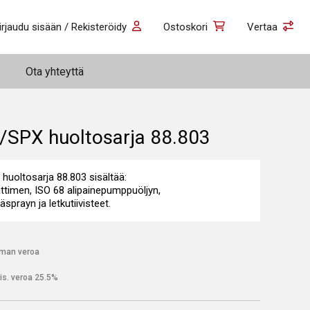
irjaudu sisään / Rekisteröidy
Ostoskori
Vertaa
Ota yhteyttä
r/SPX huoltosarja 88.803
huoltosarja 88.803 sisältää:
ttimen, ISO 68 alipainepumppuöljyn,
sprayn ja letkutiivisteet.
lman veroa
is. veroa 25.5%