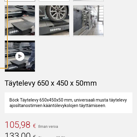
A
I
K
K
I
E
V
Ä
S
T
E
E
T
Täytelevy 650 x 450 x 50mm
Böck Täytelevy 650x450x50 mm, universaali musta täytelevy
ajosiltanostimien kääntölevykolojen täyttämiseen.
105,98
€
Ilman veroa
133,00