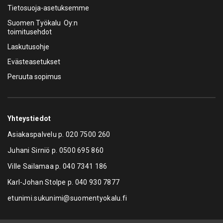
Tietosuoja-asetuksemme
Suomen Työkalu Oy:n
toimitusehdot
Laskutusohje
Evästeasetukset
Peruuta sopimus
Yhteystiedot
Asiakaspalvelu p.
020 7500 260
Juhani Sirniö p.
0500 695 860
Ville Sailamaa p.
040 7341 186
Karl-Johan Stolpe p.
040 930 7877
etunimi.sukunimi@suomentyokalu.fi