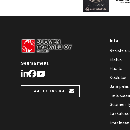
Info
Rekisteröi
Etätuki
Seuraa meitä
Huolto
LinkedIn
Facebook
Youtube
Koulutus
Jätä palau
TILAA UUTISKIRJE
Tietosuoj
Suomen Ty
Laskutuso
Evästease