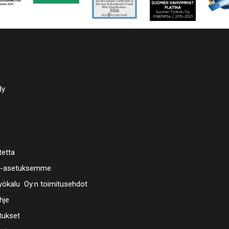
dy
tetta
a-asetuksemme
ökalu Oy:n toimitusehdot
hje
tukset