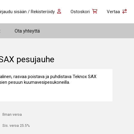
irjaudu sisään / Rekisteröidy
Ostoskori
Vertaa
t
Ota yhteyttä
SAX pesujauhe
alinen, rasvaa poistava ja puhdistava Teknox SAX
sien pesuun kuumavesipesukoneilla.
€
Ilman veroa
€
Sis. veroa 25.5%