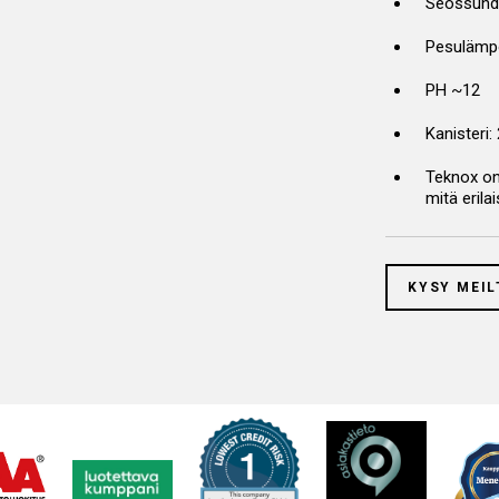
Seossuhde
Pesulämpö
PH ~12
Kanisteri:
Teknox on
mitä eril
KYSY MEIL