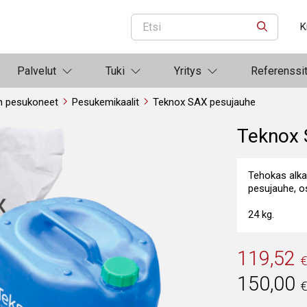
K
ETSI
Palvelut
Tuki
Yritys
Referenssi
n pesukoneet
Pesukemikaalit
Teknox SAX pesujauhe
Teknox 
Tehokas alka
pesujauhe, o
24 kg.
119,52
150,00