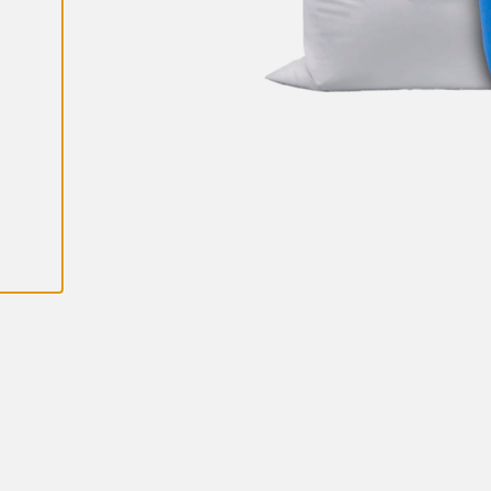
K
A
I
K
K
I
E
V
Ä
S
T
E
E
T