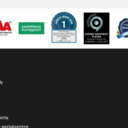
Digitaalin
Viikkokell
Saatavana
lämpöerist
Yleisimmä
pesukori, 
levyöljyn
kuumailma
vedentäyt
höyrynpoi
Valmistus
dy
tetta
a-asetuksemme