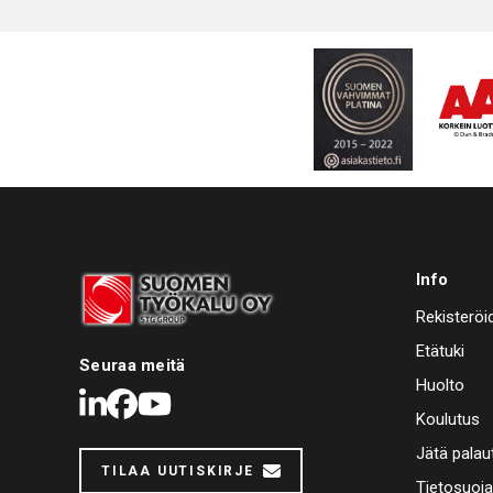
Info
Rekisteröi
Etätuki
Seuraa meitä
Huolto
LinkedIn
Facebook
Youtube
Koulutus
Jätä palau
TILAA UUTISKIRJE
Tietosuoj