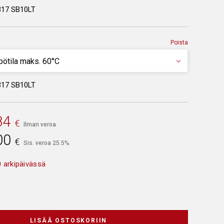
317 SB10LT
Poista
317 SB10LT
84
€
Ilman veroa
00
€
Sis. veroa 25.5%
 arkipäivässä
LISÄÄ OSTOSKORIIN