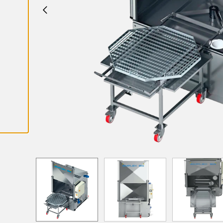
K
A
I
K
K
I
E
V
Ä
S
T
E
E
T