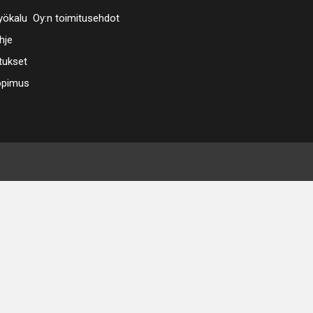
ökalu Oy:n toimitusehdot
hje
tukset
opimus