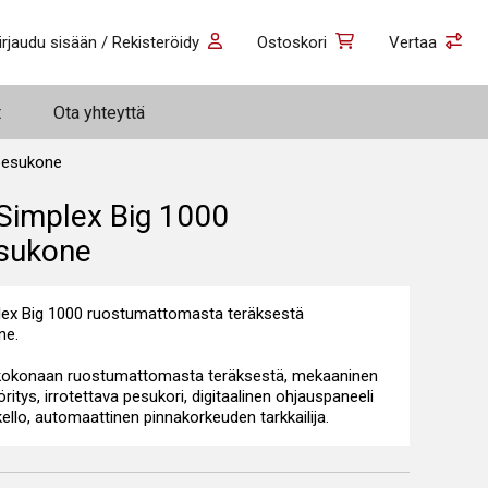
irjaudu sisään / Rekisteröidy
Ostoskori
Vertaa
t
Ota yhteyttä
ig 1000 osienpesukone
Simplex Big 1000
sukone
ex Big 1000 ruostumattomasta teräksestä
ne.
 kokonaan ruostumattomasta teräksestä, mekaaninen
ritys, irrotettava pesukori, digitaalinen ohjauspaneeli
kello, automaattinen pinnakorkeuden tarkkailija.