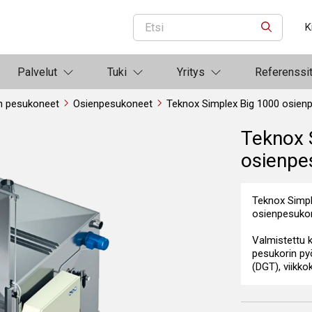
K
ETSI
Palvelut
Tuki
Yritys
Referenssi
n pesukoneet
Osienpesukoneet
Teknox Simplex B
Teknox 
osienpe
Teknox Simpl
osienpesuko
Valmistettu
pesukorin pyö
(DGT), viikko