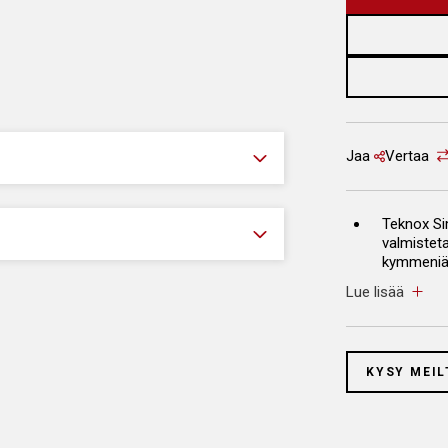
Jaa
Vertaa
Teknox Si
valmistet
kymmeniä j
toimintav
Lue lisää
Osienpesu
teräksest
KYSY MEIL
Mekaanine
Irrotettav