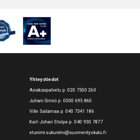
en ohjauspaneeli (DGT)
o yms. toiminnot
 ilman lämpöeristystä (LT, pesulämpötila maks. 60°C) tai
yksellä (HT, pesulämpötila yli 60°C)
t lisävarusteet: Pesunestesäiliön suodatin, AISI 304L
pneumaattinen öljynerotin, paineilmapuhallus,
erotin, tyhjennyspumppu, korkeapainepumppu,
kuivain, manuaalinen korinpyöritys, automaattinen
tö, pesukorin alapuoliset suodattimet,
stopuhallin
Yhteystiedot
maa Italia
Asiakaspalvelu p.
020 7500 260
Juhani Sirniö p.
0500 695 860
Ville Sailamaa p.
040 7341 186
Karl-Johan Stolpe p.
040 930 7877
etunimi.sukunimi@suomentyokalu.fi