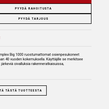
PYYDÄ RAHOITUSTA
PYYDÄ TARJOUS
mplex Big 1000 ruostumattomat osienpesukoneet
aan 40 vuoden kokemuksella. Käyttäjille se merkitsee
ärkeviä oivalluksia rakenneratkaisuissa,
armuutta ja kestävyyttä.
kone on valmistettu kokonaan ruostumattomasta
ä
TÄ TÄSTÄ TUOTTEESTA
n pesukorin pyöritys
a pesukori