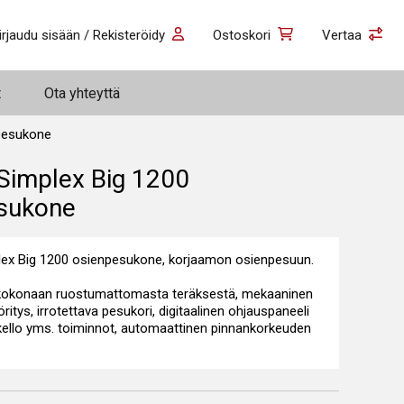
irjaudu sisään / Rekisteröidy
Ostoskori
Vertaa
t
Ota yhteyttä
pesukone
Simplex Big 1200
sukone
ex Big 1200 osienpesukone, korjaamon osienpesuun.
 kokonaan ruostumattomasta teräksestä, mekaaninen
ritys, irrotettava pesukori, digitaalinen ohjauspaneeli
okello yms. toiminnot, automaattinen pinnankorkeuden