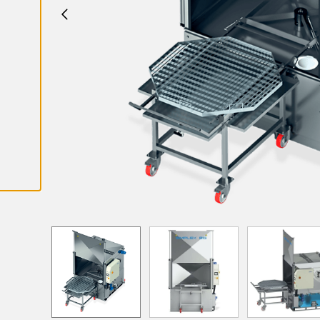
K
A
I
K
K
I
E
V
Ä
S
T
E
E
T