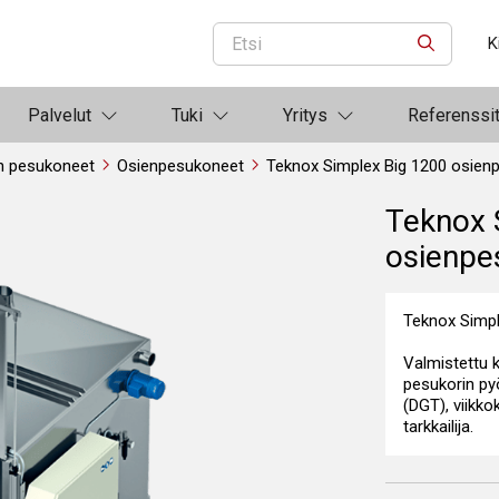
K
ETSI
Palvelut
Tuki
Yritys
Referenssi
n pesukoneet
Osienpesukoneet
Teknox Simplex Big 1200 osien
Teknox 
osienpe
Teknox Simpl
Valmistettu
pesukorin pyö
(DGT), viikk
tarkkailija.