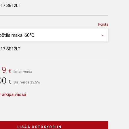
317 SB12LT
Poista
317 SB12LT
19
€
Ilman veroa
00
€
Sis. veroa 25.5%
 arkipäivässä
LISÄÄ OSTOSKORIIN