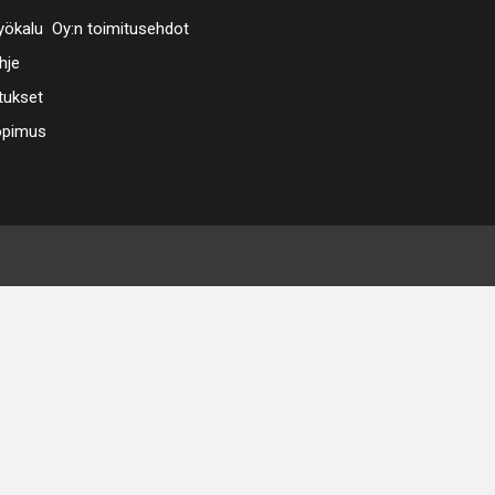
ökalu Oy:n toimitusehdot
hje
tukset
opimus