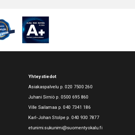
en ohjauspaneeli (DGT), viikkokello yms. toiminnot
 ilman lämpöeristystä (LT, pesulämpötila maks. 60°C) tai
yksellä (HT, pesulämpötila yli 60°C)
t lisävarusteet: Pesunestesäiliön suodatin, AISI 304L
pneumaattinen öljynerotin, paineilmapuhallus,
erotin, tyhjennyspumppu, korkeapainepumppu,
kuivain, manuaalinen korinpyöritys, automaattinen
tö, pesukorin alapuoliset suodattimet,
stopuhallin
maa Italia
Yhteystiedot
Asiakaspalvelu p.
020 7500 260
Juhani Sirniö p.
0500 695 860
Ville Sailamaa p.
040 7341 186
Karl-Johan Stolpe p.
040 930 7877
etunimi.sukunimi@suomentyokalu.fi