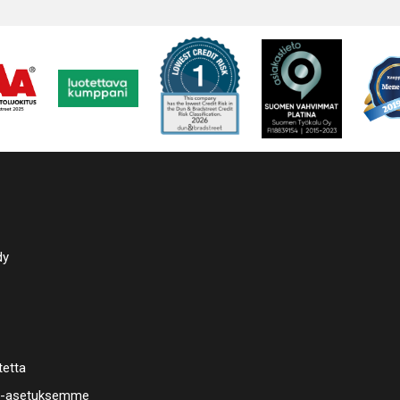
Digitaalin
Saatavana
lämpöerist
Yleisimmä
pesukori, 
levyöljyn
kuumailma
vedentäyt
höyrynpoi
Valmistus
dy
tetta
a-asetuksemme