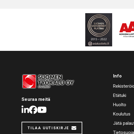
Info
Rekisteröi
Etätuki
Seuraa meitä
Huolto
LinkedIn
Facebook
Youtube
Koulutus
Jätä palau
TILAA UUTISKIRJE
Tietosuoj