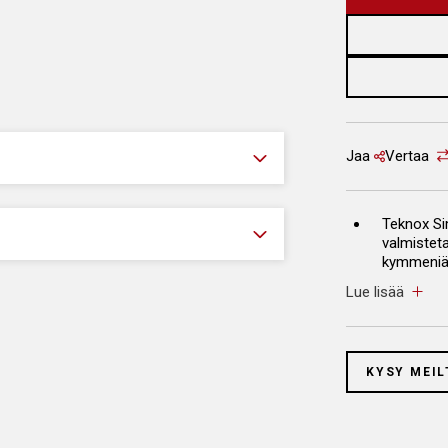
Jaa
Vertaa
Teknox Si
valmistet
kymmeniä j
toimintav
Lue lisää
Teknox os
ruostuma
KYSY MEIL
Mekaanine
Pesukori i