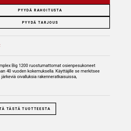
PYYDÄ RAHOITUSTA
PYYDÄ TARJOUS
mplex Big 1200 ruostumattomat osienpesukoneet
aan 40 vuoden kokemuksella. Käyttäjille se merkitsee
ärkeviä oivalluksia rakenneratkaisuissa,
armuutta ja kestävyyttä.
ienpesukone on valmistettu kokonaan
ttomasta teräksestä
TÄ TÄSTÄ TUOTTEESTA
n pesukorin pyöritys
rrotettava