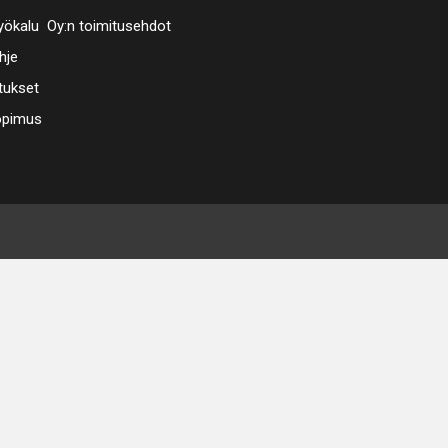
ökalu Oy:n toimitusehdot
hje
tukset
opimus