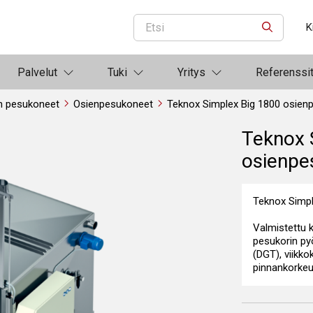
K
ETSI
Palvelut
Tuki
Yritys
Referenssi
n pesukoneet
Osienpesukoneet
Teknox Simplex Big 1800 osien
Teknox 
osienpe
Teknox Simpl
Valmistettu
pesukorin pyö
(DGT), viikk
pinnankorkeud