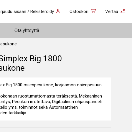
irjaudu sisään / Rekisteröidy
Ostoskori
Vertaa
t
Ota yhteyttä
pesukone
Simplex Big 1800
sukone
ex Big 1800 osienpesukone, korjaamon osienpesuun.
 kokonaan ruostumattomasta teräksestä, Mekaaninen
ritys, Pesukori irrotettava, Digitaalinen ohjauspaneeli
okello yms. toiminnot sekä Automaattinen
en tarkkailija.