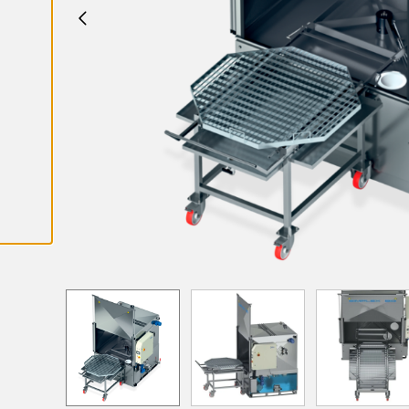
K
A
I
K
K
I
E
V
Ä
S
T
E
E
T