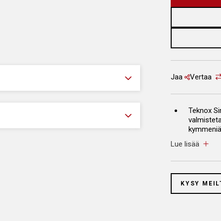
Jaa
Vertaa
Teknox Si
valmistet
kymmeniä j
toimintav
Lue lisää
Teknox os
ruostuma
KYSY MEIL
Mekaanine
Pesukori i