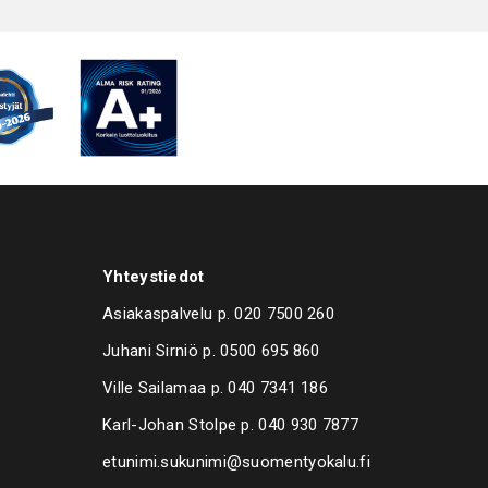
en ohjauspaneeli (DGT), viikkokello yms. toiminnot
 ilman lämpöeristystä (LT, pesulämpötila maks. 60°C) tai
yksellä (HT, pesulämpötila yli 60°C)
t lisävarusteet: Pesunestesäiliön suodatin, AISI 304L
pneumaattinen öljynerotin, paineilmapuhallus,
erotin, tyhjennyspumppu, korkeapainepumppu,
kuivain, manuaalinen korinpyöritys, automaattinen
tö, pesukorin alapuoliset suodattimet,
stopuhallin
maa Italia
Yhteystiedot
Asiakaspalvelu p.
020 7500 260
Juhani Sirniö p.
0500 695 860
Ville Sailamaa p.
040 7341 186
Karl-Johan Stolpe p.
040 930 7877
etunimi.sukunimi@suomentyokalu.fi