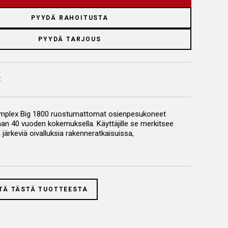
PYYDÄ RAHOITUSTA
PYYDÄ TARJOUS
mplex Big 1800 ruostumattomat osienpesukoneet
aan 40 vuoden kokemuksella. Käyttäjille se merkitsee
ärkeviä oivalluksia rakenneratkaisuissa,
armuutta ja kestävyyttä.
ienpesukone on valmistettu kokonaan
ttomasta teräksestä
TÄ TÄSTÄ TUOTTEESTA
n pesukorin pyöritys
rrotettava