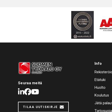
Info
Rekisteröi
Etätuki
Seuraa meitä
Huolto
LinkedIn
Facebook
Youtube
Koulutus
Jätä palau
TILAA UUTISKIRJE
Tietosuoj