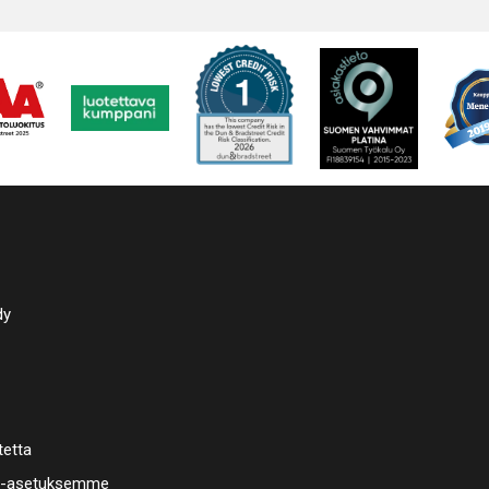
Digitaalin
Saatavana
lämpöerist
Yleisimmä
pesukori, 
levyöljyn
kuumailma
vedentäyt
höyrynpoi
Valmistus
dy
tetta
a-asetuksemme