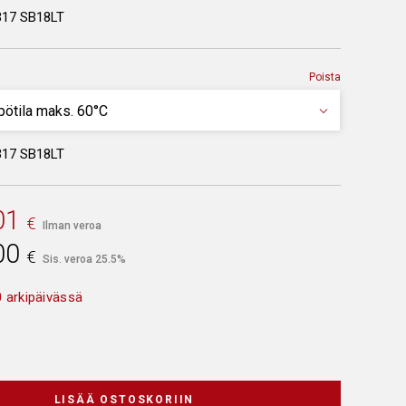
317 SB18LT
Poista
317 SB18LT
01
€
Ilman veroa
00
€
Sis. veroa 25.5%
 arkipäivässä
LISÄÄ OSTOSKORIIN