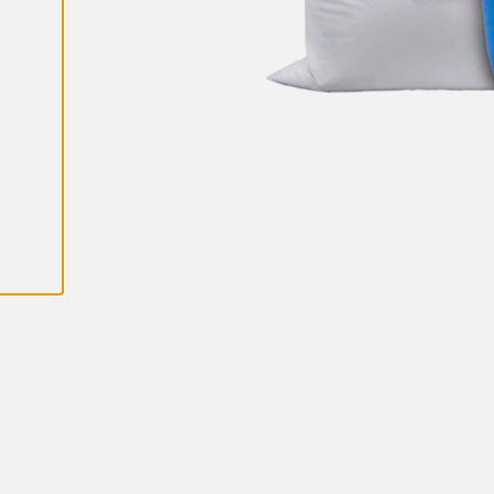
K
A
I
K
K
I
E
V
Ä
S
T
E
E
T