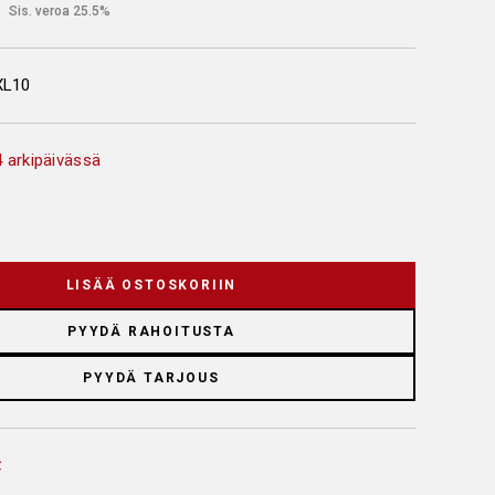
€
Sis. veroa 25.5%
XL10
 arkipäivässä
LISÄÄ OSTOSKORIIN
PYYDÄ RAHOITUSTA
PYYDÄ TARJOUS