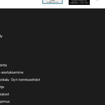
dy
tetta
a-asetuksemme
ökalu Oy:n toimitusehdot
hje
tukset
opimus