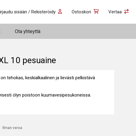
irjaudu sisään / Rekisteröidy
Ostoskori
Vertaa
t
Ota yhteyttä
XL 10 pesuaine
n tehokas, keskialkaalinen ja lievästi pelkistävä
tyisesti ölyn poistoon kuumavesipesukoneissa.
€
Ilman veroa