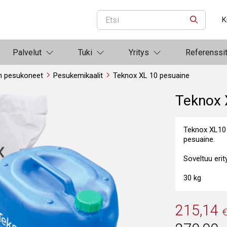
K
ETSI
Palvelut
Tuki
Yritys
Referenssi
n pesukoneet
Pesukemikaalit
Teknox XL 10 pesuaine
Teknox 
Teknox XL10 o
pesuaine.
Soveltuu eri
30 kg
215,14