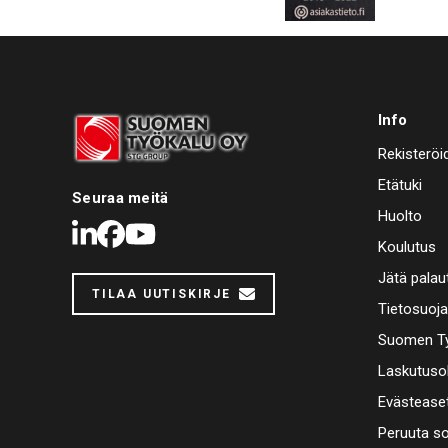
Info
Rekisteröi
Etätuki
Seuraa meitä
Huolto
LinkedIn
Facebook
Youtube
Koulutus
Jätä palau
TILAA UUTISKIRJE
Tietosuoj
Suomen Ty
Laskutuso
Evästease
Peruuta s