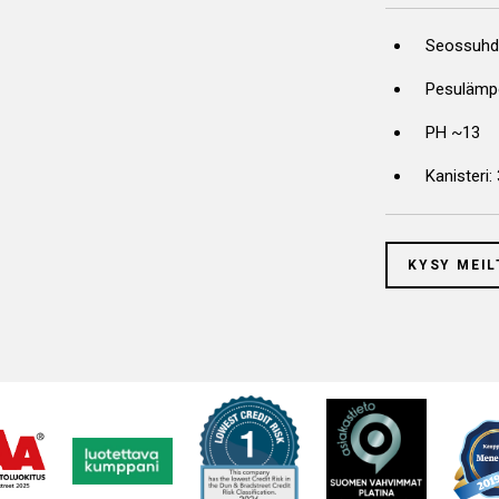
Seossuhde
Pesulämpö
PH ~13
Kanisteri:
KYSY MEIL