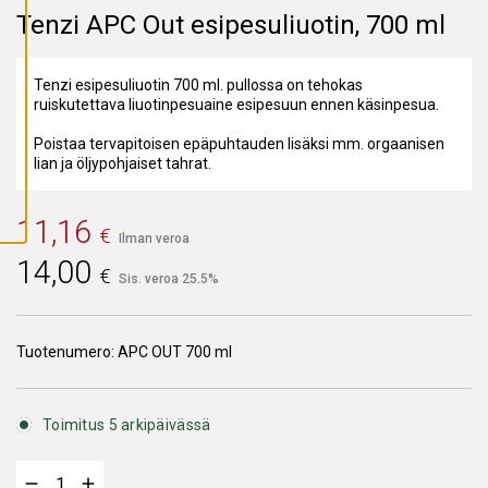
A
Tenzi APC Out esipesuliuotin, 700 ml
I
K
K
I
Tenzi esipesuliuotin 700 ml. pullossa on tehokas
E
V
ruiskutettava liuotinpesuaine esipesuun ennen käsinpesua.
Ä
S
Poistaa tervapitoisen epäpuhtauden lisäksi mm. orgaanisen
T
E
lian ja öljypohjaiset tahrat.
E
T
11,16
€
Ilman veroa
14,00
€
Sis. veroa 25.5%
Tuotenumero:
APC OUT 700 ml
Toimitus 5 arkipäivässä