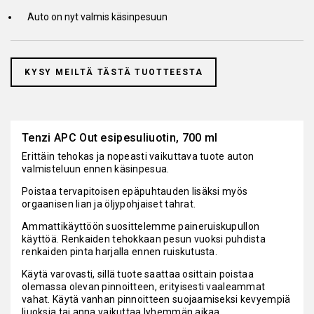
Auto on nyt valmis käsinpesuun
KYSY MEILTÄ TÄSTÄ TUOTTEESTA
Tenzi APC Out esipesuliuotin, 700 ml
Erittäin tehokas ja nopeasti vaikuttava tuote auton
valmisteluun ennen käsinpesua.
Poistaa tervapitoisen epäpuhtauden lisäksi myös
orgaanisen lian ja öljypohjaiset tahrat.
Ammattikäyttöön suosittelemme paineruiskupullon
käyttöä. Renkaiden tehokkaan pesun vuoksi puhdista
renkaiden pinta harjalla ennen ruiskutusta.
Käytä varovasti, sillä tuote saattaa osittain poistaa
olemassa olevan pinnoitteen, erityisesti vaaleammat
vahat. Käytä vanhan pinnoitteen suojaamiseksi kevyempiä
liuoksia tai anna vaikuttaa lyhemmän aikaa.