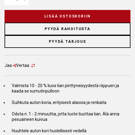
LISÄÄ OSTOSKORIIN
PYYDÄ RAHOITUSTA
PYYDÄ TARJOUS
Jaa
Vertaa
Valmista 10 - 20 % liuos lian pinttyneisyydestä riippuen ja
kaada se sumutinpulloon
Suihkuta auton koria, erityisesti alaosia ja renkaita
Odota n. 1 - 2 minuuttia, jotta tuote liuottaa lian. Älä anna
pesuaineen kuivua
Huuhtele auton kori huolellisesti vedellä