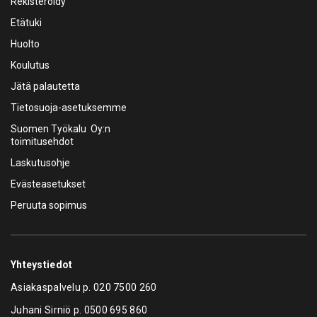
Rekisteröidy
Etätuki
Huolto
Koulutus
Jätä palautetta
Tietosuoja-asetuksemme
Suomen Työkalu Oy:n
toimitusehdot
Laskutusohje
Evästeasetukset
Peruuta sopimus
Yhteystiedot
Asiakaspalvelu p.
020 7500 260
Juhani Sirniö p.
0500 695 860