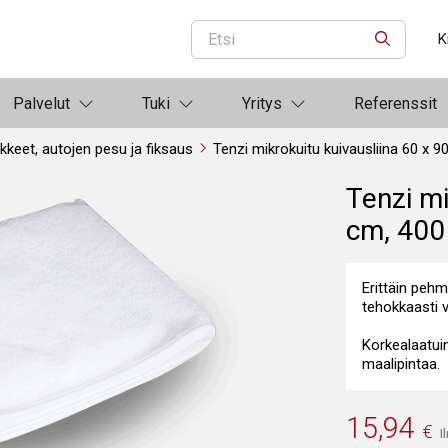
K
ETSI
Palvelut
Tuki
Yritys
Referenssit
ikkeet, autojen pesu ja fiksaus
Tenzi mikrokuitu kuivausliina 60 x 9
Tenzi mi
cm, 400
Erittäin pehm
tehokkaasti v
Korkealaatui
maalipintaa.
15,94
€
I