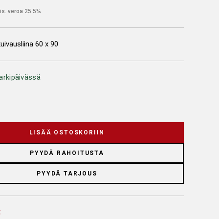
is. veroa 25.5%
kuivausliina 60 x 90
arkipäivässä
LISÄÄ OSTOSKORIIN
PYYDÄ RAHOITUSTA
PYYDÄ TARJOUS