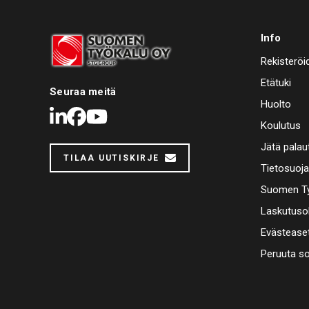
Info
Rekisteröi
Etätuki
Seuraa meitä
Huolto
LinkedIn
Facebook
Youtube
Koulutus
Jätä palau
TILAA UUTISKIRJE
Tietosuoj
Suomen Ty
Laskutuso
Evästease
Peruuta s