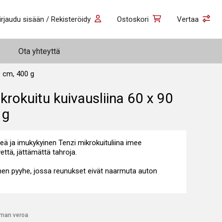
irjaudu sisään / Rekisteröidy
Ostoskori
Vertaa
Ota yhteyttä
0 cm, 400 g
krokuitu kuivausliina 60 x 90
 g
eä ja imukykyinen Tenzi mikrokuituliina imee
että, jättämättä tahroja.
nen pyyhe, jossa reunukset eivät naarmuta auton
lman veroa