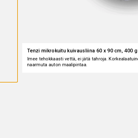
K
A
I
K
K
I
E
V
Ä
S
T
E
Tenzi mikrokuitu kuivausliina 60 x 90 cm, 400 g
E
T
Imee tehokkaasti vettä, ei jätä tahroja. Korkealaatui
naarmuta auton maalipintaa.