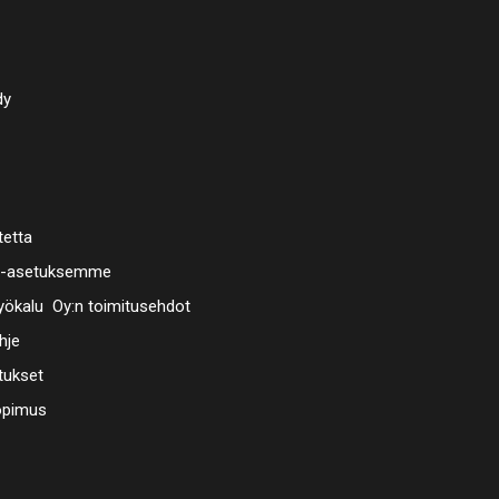
dy
tetta
a-asetuksemme
ökalu Oy:n toimitusehdot
hje
tukset
opimus