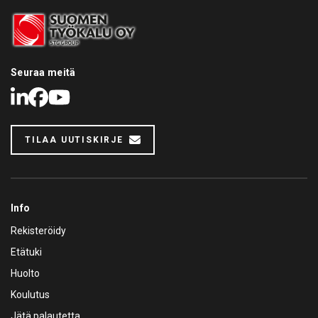
Seuraa meitä
LinkedIn
Facebook
Youtube
TILAA UUTISKIRJE
Info
Rekisteröidy
Etätuki
Huolto
Koulutus
Jätä palautetta