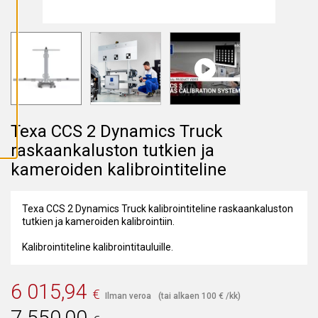
A
I
K
K
I
E
V
Ä
S
T
E
E
T
Texa CCS 2 Dynamics Truck
raskaankaluston tutkien ja
kameroiden kalibrointiteline
Texa CCS 2 Dynamics Truck kalibrointiteline raskaankaluston
tutkien ja kameroiden kalibrointiin.
Kalibrointiteline kalibrointitauluille.
6 015,94
€
Ilman veroa
(tai alkaen
100
€
/kk)