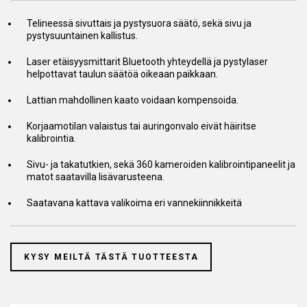
Telineessä sivuttais ja pystysuora säätö, sekä sivu ja
pystysuuntainen kallistus.
Laser etäisyysmittarit Bluetooth yhteydellä ja pystylaser
helpottavat taulun säätöä oikeaan paikkaan.
Lattian mahdollinen kaato voidaan kompensoida.
Korjaamotilan valaistus tai auringonvalo eivät häiritse
kalibrointia.
Sivu- ja takatutkien, sekä 360 kameroiden kalibrointipaneelit ja
matot saatavilla lisävarusteena.
Saatavana kattava valikoima eri vannekiinnikkeitä
KYSY MEILTÄ TÄSTÄ TUOTTEESTA