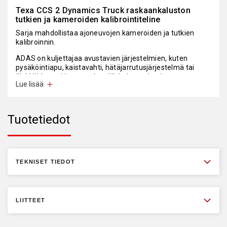
Texa CCS 2 Dynamics Truck raskaankaluston
tutkien ja kameroiden kalibrointiteline
Sarja mahdollistaa ajoneuvojen kameroiden ja tutkien
kalibroinnin.
ADAS on kuljettajaa avustavien järjestelmien, kuten
pysäköintiapu, kaistavahti, hätäjarrutusjärjestelmä tai
älykkäiden vakionopeudensäätimien tutka- ja
Lue lisää
kamerajärjestelmien kalibrointiin tarkoitettu laitteisto.
ADAS järjestelmien kalibrointi on tärkeää, jotta
järjestelmät toimisivat oikein ja ajoneuvon turvallisuus
Tuotetiedot
säilyisi sille tarkoitetulla tasolla.
Kalibrointi vaaditaan esimerkiksi seuraavissa tapauksissa:
- Auto on ollut vauriokorjauksessa
- Autoon on vaihdettu tuulilasi
TEKNISET TIEDOT
- Auton ohjainlaite ilmoittaa kalibroinnin tarpeesta
- Autoon on uusittu tutkasensori tai kamera
- Ajoneuvon alustan korkeutta on muutettu
- Aktiivijousitus on asetettu huoltotilaan
LIITTEET