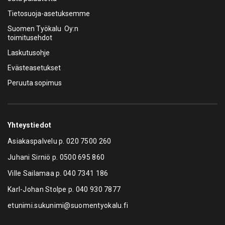
Tietosuoja-asetuksemme
Suomen Työkalu Oy:n
toimitusehdot
Laskutusohje
Evästeasetukset
Peruuta sopimus
Yhteystiedot
Asiakaspalvelu p.
020 7500 260
Juhani Sirniö p.
0500 695 860
Ville Sailamaa p.
040 7341 186
Karl-Johan Stolpe p.
040 930 7877
etunimi.sukunimi@suomentyokalu.fi