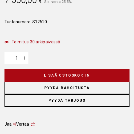
7 550,00
€
Sis. veroa 25.5%
Tuotenumero:
S12620
Toimitus 30 arkipäivässä
LISÄÄ OSTOSKORIIN
PYYDÄ RAHOITUSTA
PYYDÄ TARJOUS
Jaa
Vertaa